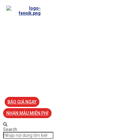
TRANG CHỦ
VỀ FENNIK
TƯ VẤN
TIN TỨC
SẢN PHẨM ĐỒNG PHỤC
LIÊN HỆ
BÁO GIÁ NGAY
NHẬN MẪU MIỄN PHÍ
Search