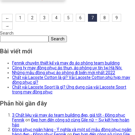
←
1
2
3
4
5
6
7
8
9
→
Search
Search
Bài viết mới
Fennik chuyên thiết kế và may đo áo phông team building
Công ty may đồng phục áo thun, áo phông uy tín tại Hà Nội.
Những mẫu đồng phục áo phông đi biển mới nhất 2022
Chất vải Lacoste Cotton là gì? Vải Lacoste Cotton phù hợp may
đồng phục gì?
Chất vải Lacoste Sport là gì? Ứng dụng của vải Lacoste Sport
trong may đồng phục
Phản hồi gần đây
3 Chất liệu vải may áo team building đẹp, giá tốt - Đồng phục
Fennik
on
Đẹp hơn đến công sở cùng Gile nữ – Sự kết hợp hoàn
hảo
Đồng phục ngân hàng - Ý nghĩa và một số mẫu đồng phục ngân
hàng đẹp - Đồng phục Fennik
on
Đẹp hơn đến công sở cùng Gile