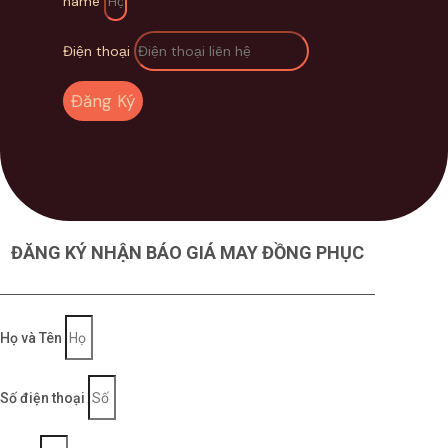
name
cả các khách hàng, doanh nghiệp
Điện thoại
Đội ngũ tư vấn nhiệt tình, nhiều kinh nghiệm
trong ngành may mặc, sẵn sàng hỗ trợ quý
Đăng Ký
khách 24/7
ĐĂNG KÝ NHẬN BÁO GIÁ MAY ĐỒNG PHỤC
Họ và Tên
Số điện thoại