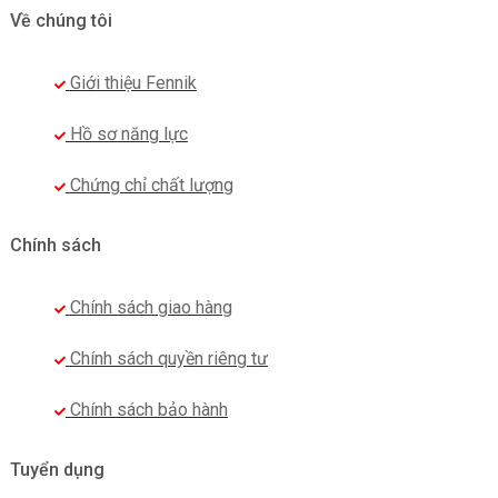
Về chúng tôi
Giới thiệu Fennik
Hồ sơ năng lực
Chứng chỉ chất lượng
Chính sách
Áo đồng phục sơ mi SONY
Áo sơ mi được thiết kế đơn giản, màu ghi nhã nhặn,
Chính sách giao hàng
làm nền cho
logo thương hiệu SONY thêu nổi
trên
Chính sách quyền riêng tư
ngực áo. Đường chỉ may, thêu chắc chắn, tỉ mỉ,
không chỉ thừa.
Chính sách bảo hành
Ngoài ra,
Fennik
có bảng màu vải đa dạng
,
Tuyển dụng
khách hàng có thể lựa chọn các màu sắc khác