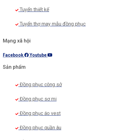
phù hợp với nhu cầu may đồng phục của từng
Tuyển thiết kế
thương hiệu.
Tuyển thợ may mẫu đồng phục
Mạng xã hội
Facebook
Youtube
Sản phẩm
Đồng phục công sở
Đồng phục sơ mi
Đồng phục áo vest
Đồng phục quần âu