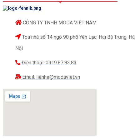
Vải Kate Mỹ
sang trọng, đường gân nổi rõ, nhiều
sắc màu lựa chọn, chất vải thoáng mát, độ dày vừa
phải đứng form, độ thấm hút mồ hôi cao.
CÔNG TY TNHH MODA VIỆT NAM
Tòa nhà số 14 ngõ 90 phố Yên Lạc, Hai Bà Trưng, Hà
Nội
Điện thoại: 0919.87.83.83
Email: lienhe@modaviet.vn