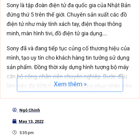
Sony là tập đoàn điện tử đa quốc gia của Nhật Bản
đứng thứ 5 trên thế giới. Chuyên sản xuất các đồ
điện tử như máy tính xách tay, điện thoại thông
minh, màn hình tivi, đồ điện tử gia dụng….
Sony đã và đang tiếp tục củng cố thương hiệu của
mình, tạo uy tín cho khách hàng tin tưởng sử dụng
sản phẩm. Đồng thời xây dựng hình tượng bộ máy
cán bộ công, nhân viên chuyên nghiệp. Bước đầu
Xem thêm »
làm việc đó SONY cần đầu tư đồng phục nhân viên
chỉnh chu và gắn kết.
Ngô Chính
May 13, 2022
5:35 pm