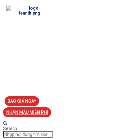
TRANG CHỦ
VỀ FENNIK
TƯ VẤN
TIN TỨC
SẢN PHẨM ĐỒNG PHỤC
LIÊN HỆ
BÁO GIÁ NGAY
NHẬN MẪU MIỄN PHÍ
Search