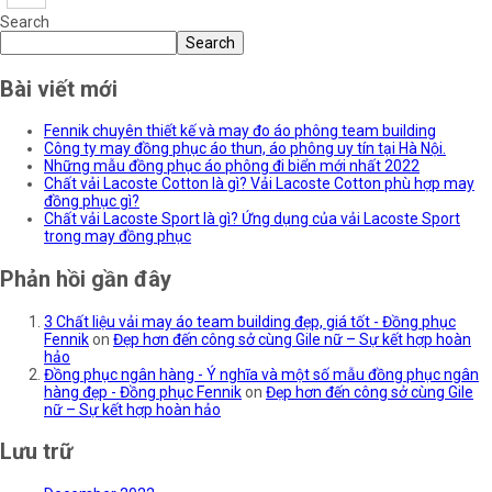
Search
Search
Bài viết mới
Fennik chuyên thiết kế và may đo áo phông team building
Công ty may đồng phục áo thun, áo phông uy tín tại Hà Nội.
Những mẫu đồng phục áo phông đi biển mới nhất 2022
Chất vải Lacoste Cotton là gì? Vải Lacoste Cotton phù hợp may
đồng phục gì?
Chất vải Lacoste Sport là gì? Ứng dụng của vải Lacoste Sport
trong may đồng phục
Phản hồi gần đây
3 Chất liệu vải may áo team building đẹp, giá tốt - Đồng phục
Fennik
on
Đẹp hơn đến công sở cùng Gile nữ – Sự kết hợp hoàn
hảo
Đồng phục ngân hàng - Ý nghĩa và một số mẫu đồng phục ngân
hàng đẹp - Đồng phục Fennik
on
Đẹp hơn đến công sở cùng Gile
nữ – Sự kết hợp hoàn hảo
Lưu trữ