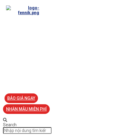
TRANG CHỦ
VỀ FENNIK
TƯ VẤN
TIN TỨC
SẢN PHẨM ĐỒNG PHỤC
LIÊN HỆ
BÁO GIÁ NGAY
NHẬN MẪU MIỄN PHÍ
Search