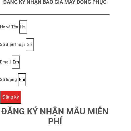
Thiết kế mẫu đồng phục, màu sắc được cập
ĐĂNG KÝ NHẬN BÁO GIÁ MAY ĐỒNG PHỤC
nhật theo xu hướng mới, đa dạng
Logo và hình mẫu được in sắc nét, không
Họ và Tên
bong tróc, không phai màu qua nhiều lần giặt
ủi
Số điện thoại
Kiểu dáng phong phú, phù hợp với mọi vóc
Email
dáng, độ tuổi, phong cách
Thiết kế MIỄN PHÍ, may mẫu MIỄN PHÍ và vận
Số lượng
chuyển MIỄN PHÍ toàn quốc
Đảm bảo đúng tiến độ thỏa thuận, nếu không
Đăng ký
FENNIK chịu hoàn toàn trách nhiệm
ĐĂNG KÝ NHẬN MẪU MIỄN
Chi phí hợp lý, tối ưu, đáp ứng nhu cầu của tất
PHÍ
cả các khách hàng, doanh nghiệp