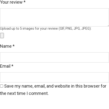
Your review
*
Upload up to 5 images for your review (GIF, PNG, JPG, JPEG):
Name
*
Email
*
Save my name, email, and website in this browser for
Áo đồng phục polo Honda
the next time I comment.
Áo là sự kết hợp hài hòa giữa ba màu ghi
–
trắng
–