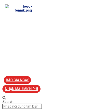
TRANG CHỦ
VỀ FENNIK
TƯ VẤN
TIN TỨC
SẢN PHẨM ĐỒNG PHỤC
LIÊN HỆ
BÁO GIÁ NGAY
NHẬN MẪU MIỄN PHÍ
Search