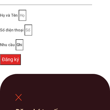
Đội ngũ tư vấn nhiệt tình, nhiều kinh nghiệm
trong ngành may mặc, sẵn sàng hỗ trợ quý
Họ và Tên
khách 24/7
Số điện thoại
Thông tin liên hệ:
Nhu cầu
Địa chỉ: Toà nhà 14, ngõ 90 Yên Lạc, P. Vĩnh Tuy, Q.
Hai Bà Trưng, Hà Nội
Đăng ký
Hotline: 0919.878.383
Email: cskh@modaviet.vn
Website: modaviet.vn