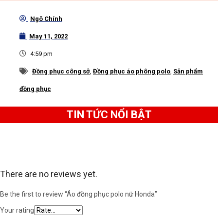
Áo đồng phục Polo nữ Honda
Ngô Chính
Chất liệu
vải cá sấu, vải cá mập, vải thun lạnh và vải
May 11, 2022
mè
cao cấp, bền màu, không phai, không xù, thấm
4:59 pm
hút mồ hôi, thoáng mát, co giãn 2 chiều hoặc 4
Đồng phục công sở
,
Đồng phục áo phông polo
,
Sản phẩm
chiều, chống nhăn, giặt ủi dễ dàng, kháng khuẩn và
an toàn cho da phù hợp để may
áo đồng phục
và
áo
đồng phục
thể thao.
TIN TỨC NỔI BẬT
There are no reviews yet.
Be the first to review “Áo đồng phục polo nữ Honda”
Your rating