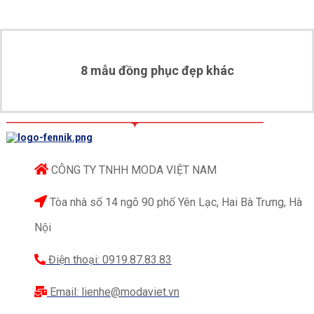
đỏ được cắt may phù hợp trên từng đường nét của
cơ thể cùng làm nền cho logo Honda được thêu nổi
bằng chỉ đỏ trên ngực trái. Đường may, thêu tỉ mỉ,
cẩn thận, chắc chắn, không chỉ thừa.
8 mẫu đồng phục đẹp khác
CÔNG TY TNHH MODA VIỆT NAM
Tòa nhà số 14 ngõ 90 phố Yên Lạc, Hai Bà Trưng, Hà
Nội
Điện thoại: 0919.87.83.83
Email: lienhe@modaviet.vn