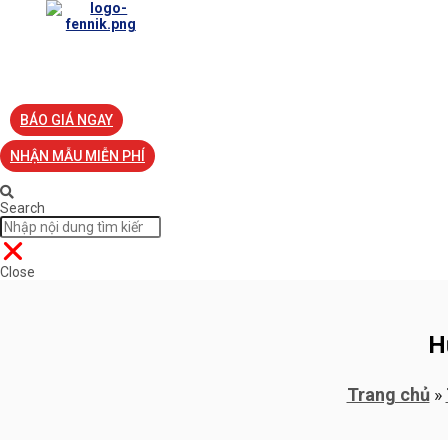
TRANG CHỦ
VỀ FENNIK
TƯ VẤN
TIN TỨC
S
BÁO GIÁ NGAY
NHẬN MẪU MIỄN PHÍ
Search
Close
H
Trang chủ
»