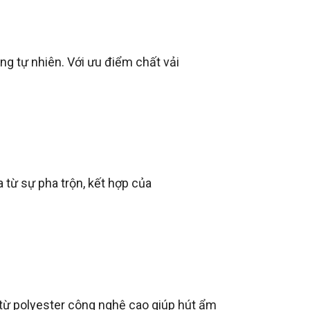
ông tự nhiên. Với ưu điểm chất vải
a từ sự pha trộn, kết hợp của
m từ polyester công nghệ cao giúp hút ẩm