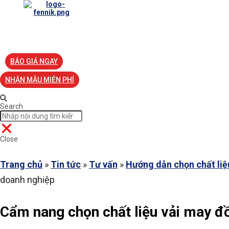
TRANG CHỦ
VỀ FENNIK
TƯ VẤN
TIN TỨC
S
BÁO GIÁ NGAY
NHẬN MẪU MIỄN PHÍ
Search
Close
Trang chủ
»
Tin tức
»
Tư vấn
»
Hướng dẫn chọn chất liệ
doanh nghiệp
Cẩm nang chọn chất liệu vải may đ