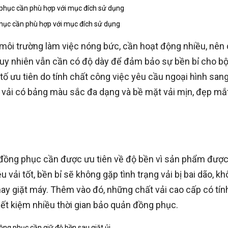
phục cần phù hợp với mục đích sử dụng
 môi trường làm việc nóng bức, cần hoạt động nhiều, nên
 tuy nhiên vẫn cần có độ dày để đảm bảo sự bền bỉ cho b
u tố ưu tiên do tính chất công việc yêu cầu ngoại hình sang
i vải có bảng màu sắc đa dạng và bề mặt vải mịn, đẹp mắt
y đồng phục cần được ưu tiên về độ bền vì sản phẩm đượ
iệu vải tốt, bền bỉ sẽ không gặp tình trạng vải bị bai dão, 
hay giặt máy. Thêm vào đó, những chất vải cao cấp có tí
ết kiệm nhiều thời gian bảo quản đồng phục.