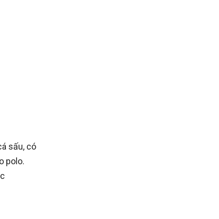
cá sấu, có
o polo.
ục