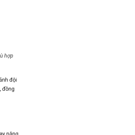
hù hợp
ảnh đội
, đồng
hay năng