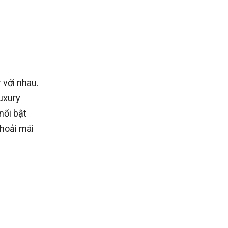
 với nhau.
uxury
nổi bật
hoải mái