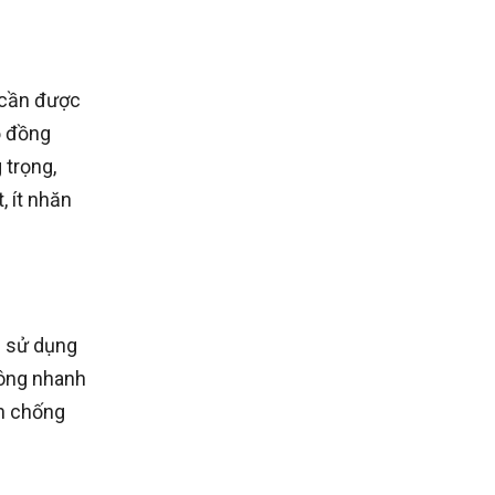
 cần được
ộ đồng
 trọng,
, ít nhăn
c sử dụng
không nhanh
nh chống