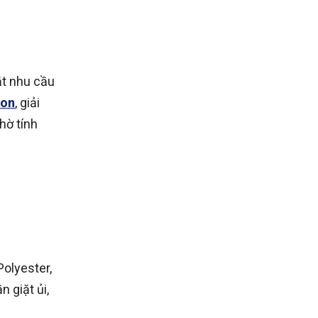
ắt nhu cầu
ton
, giải
hờ tính
Polyester,
 giặt ủi,