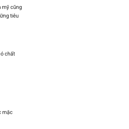
ẩm mỹ cũng
ững tiêu
có chất
ục mặc