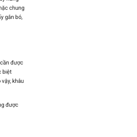
c mặc chung
ấy gắn bó,
t cần được
 biệt
 vậy, khâu
ờng được