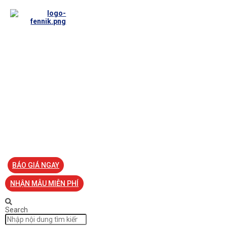
TRANG CHỦ
VỀ FENNIK
TƯ VẤN
TIN TỨC
SẢN PHẨM ĐỒNG PHỤC
LIÊN HỆ
BÁO GIÁ NGAY
NHẬN MẪU MIỄN PHÍ
Search