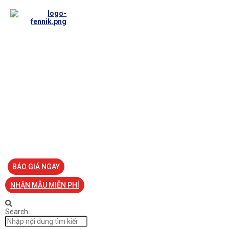
TRANG CHỦ
VỀ FENNIK
TƯ VẤN
TIN TỨC
SẢN PHẨM ĐỒNG PHỤC
LIÊN HỆ
BÁO GIÁ NGAY
NHẬN MẪU MIỄN PHÍ
Search