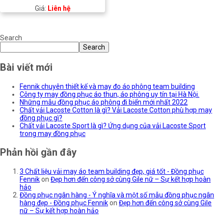
Giá:
Liên hệ
Search
Search
Bài viết mới
Fennik chuyên thiết kế và may đo áo phông team building
Công ty may đồng phục áo thun, áo phông uy tín tại Hà Nội.
Những mẫu đồng phục áo phông đi biển mới nhất 2022
Chất vải Lacoste Cotton là gì? Vải Lacoste Cotton phù hợp may
đồng phục gì?
Chất vải Lacoste Sport là gì? Ứng dụng của vải Lacoste Sport
trong may đồng phục
Phản hồi gần đây
3 Chất liệu vải may áo team building đẹp, giá tốt - Đồng phục
Fennik
on
Đẹp hơn đến công sở cùng Gile nữ – Sự kết hợp hoàn
hảo
Đồng phục ngân hàng - Ý nghĩa và một số mẫu đồng phục ngân
hàng đẹp - Đồng phục Fennik
on
Đẹp hơn đến công sở cùng Gile
nữ – Sự kết hợp hoàn hảo