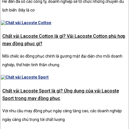
Hè đến đa số các công ty, doanh nghiệp sẽ tổ chức những chuyến du
lịch biển. Đây là cơ
Địa chỉ: Toà nhà 14, ngõ 90 Yên Lạc, P. Vĩnh
Tuy, Q. Hai Bà Trưng, Hà Nội
Hotline: 0919.878.383
Chất vải Lacoste Cotton là gì? Vải Lacoste Cotton phù hợp
may đồng phục gì?
Email: cskh@fennik.vn
Website: fennik.vn
Mỗi chiếc áo đồng phục chính là gương mặt đại diện cho mỗi doanh
nghiệp, thể hiện tinh thần chung
Chất vải Lacoste Sport là gì? Ứng dụng của vải Lacoste
Sport trong may đồng phục
Với nhu cầu may đồng phục ngày càng tăng cao, các doanh nghiệp
ngày càng chú trọng tới chất lượng