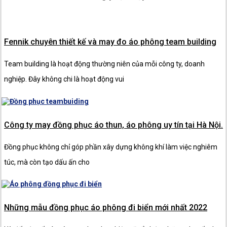
Kiểu dáng phong phú, phù hợp với mọi vóc
dáng, độ tuổi, phong cách
Fennik chuyên thiết kế và may đo áo phông team building
Thiết kế MIỄN PHÍ, may mẫu MIỄN PHÍ và vận
Team building là hoạt động thường niên của mỗi công ty, doanh
chuyển MIỄN PHÍ toàn quốc
nghiệp. Đây không chi là hoạt động vui
Đảm bảo đúng tiến độ thỏa thuận, nếu không
FENNIK chịu hoàn toàn trách nhiệm
Chi phí hợp lý, tối ưu, đáp ứng nhu cầu của tất
Công ty may đồng phục áo thun, áo phông uy tín tại Hà Nội.
cả các khách hàng, doanh nghiệp
Đồng phục không chỉ góp phần xây dựng không khí làm việc nghiêm
Đội ngũ tư vấn nhiệt tình, với 10 năm kinh
túc, mà còn tạo dấu ấn cho
nghiệm trong ngành may mặc, sẵn sàng hỗ
trợ quý khách 24/7
Những mẫu đồng phục áo phông đi biển mới nhất 2022
Thông tin liên hệ: