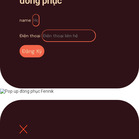
đồng phục
name
Điện thoại
Đăng Ký