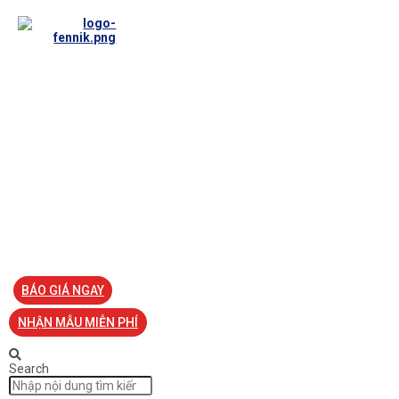
TRANG CHỦ
VỀ FENNIK
TƯ VẤN
TIN TỨC
SẢN PHẨM ĐỒNG PHỤC
LIÊN HỆ
BÁO GIÁ NGAY
NHẬN MẪU MIỄN PHÍ
Search