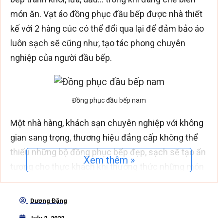
món ăn. Vạt áo đồng phục đầu bếp được nhà thiết
kế với 2 hàng cúc có thể đổi qua lại để đảm bảo áo
luôn sạch sẽ cũng như, tạo tác phong chuyên
nghiệp của người đầu bếp.
Đồng phục đầu bếp nam
Một nhà hàng, khách sạn chuyên nghiệp với không
gian sang trọng, thương hiệu đẳng cấp không thể
thiếu những bộ đồng phục bếp đẹp, sạch sẽ tạo ấn
Xem thêm »
tượng cho thực khách khi thưởng thức những món
ăn.
Dương Đặng
Tùy theo phong cách mà chủ nhà hàng, khách sạn