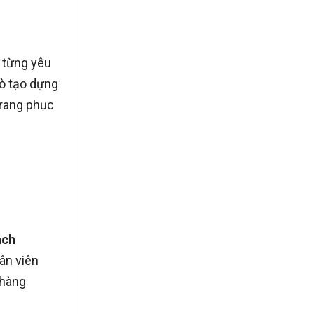
p từng yêu
rò tạo dựng
trang phục
ách
ân viên
 hàng