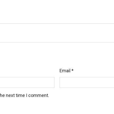
huyển MIỄN PHÍ toàn quốc
NIK chịu hoàn toàn trách nhiệm
ả các khách hàng, doanh nghiệp
ệm trong ngành may mặc, sẵn sàng hỗ trợ quý khách 24/7
. Hai Bà Trưng, Hà Nội
Email
*
the next time I comment.