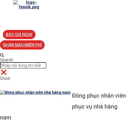
TRANG CHỦ
VỀ FENNIK
TƯ VẤN
TIN TỨC
S
BÁO GIÁ NGAY
NHẬN MẪU MIỄN PHÍ
Search
Close
Đồng phục nhân viên
phục vụ nhà hàng
nam