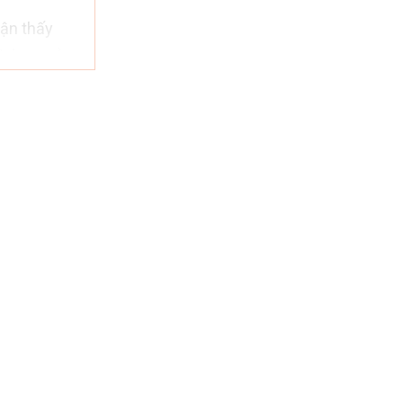
hận thấy
ịch vụ của