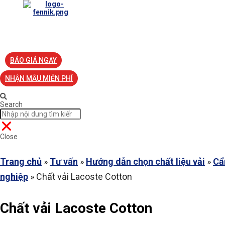
TRANG CHỦ
VỀ FENNIK
TƯ VẤN
TIN TỨC
S
BÁO GIÁ NGAY
NHẬN MẪU MIỄN PHÍ
Search
Close
Trang chủ
»
Tư vấn
»
Hướng dẫn chọn chất liệu vải
»
Cẩ
nghiệp
»
Chất vải Lacoste Cotton
Chất vải Lacoste Cotton