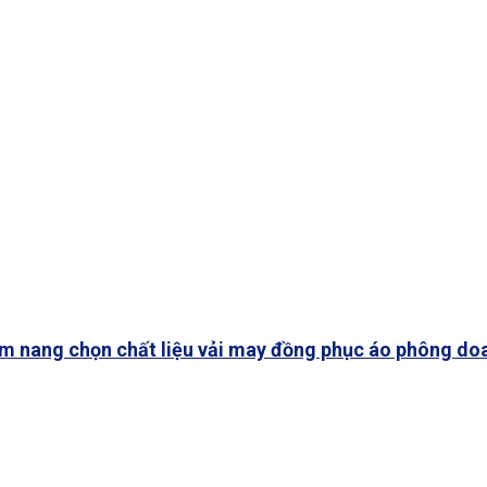
ẢN PHẨM ĐỒNG PHỤC
LIÊN HỆ
m nang chọn chất liệu vải may đồng phục áo phông do