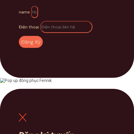
name
Điện thoại
Đăng Ký