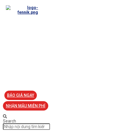
TRANG CHỦ
VỀ FENNIK
TƯ VẤN
TIN TỨC
SẢN PHẨM ĐỒNG PHỤC
LIÊN HỆ
BÁO GIÁ NGAY
NHẬN MẪU MIỄN PHÍ
Search