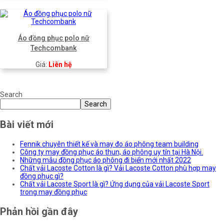
Áo đồng phục polo nữ
Techcombank
Giá:
Liên hệ
Search
Search
Bài viết mới
Fennik chuyên thiết kế và may đo áo phông team building
Công ty may đồng phục áo thun, áo phông uy tín tại Hà Nội.
Những mẫu đồng phục áo phông đi biển mới nhất 2022
Chất vải Lacoste Cotton là gì? Vải Lacoste Cotton phù hợp may
đồng phục gì?
Chất vải Lacoste Sport là gì? Ứng dụng của vải Lacoste Sport
trong may đồng phục
Phản hồi gần đây