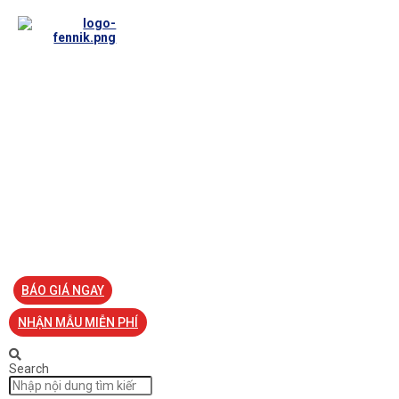
TRANG CHỦ
VỀ FENNIK
TƯ VẤN
TIN TỨC
SẢN PHẨM ĐỒNG PHỤC
LIÊN HỆ
BÁO GIÁ NGAY
NHẬN MẪU MIỄN PHÍ
Search