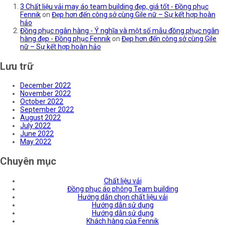
3 Chất liệu vải may áo team building đẹp, giá tốt - Đồng phục
Fennik
on
Đẹp hơn đến công sở cùng Gile nữ – Sự kết hợp hoàn
hảo
Đồng phục ngân hàng - Ý nghĩa và một số mẫu đồng phục ngân
hàng đẹp - Đồng phục Fennik
on
Đẹp hơn đến công sở cùng Gile
nữ – Sự kết hợp hoàn hảo
Lưu trữ
December 2022
November 2022
October 2022
September 2022
August 2022
July 2022
June 2022
May 2022
Chuyên mục
Chất liệu vải
Đồng phục áo phông Team building
Hướng dẫn chọn chất liệu vải
Hướng dẫn sử dụng
Hướng dẫn sử dụng
Khách hàng của Fennik