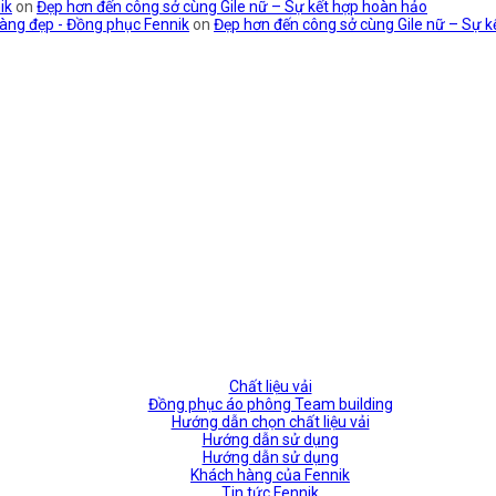
ik
on
Đẹp hơn đến công sở cùng Gile nữ – Sự kết hợp hoàn hảo
àng đẹp - Đồng phục Fennik
on
Đẹp hơn đến công sở cùng Gile nữ – Sự k
Chất liệu vải
Đồng phục áo phông Team building
Hướng dẫn chọn chất liệu vải
Hướng dẫn sử dụng
Hướng dẫn sử dụng
Khách hàng của Fennik
Tin tức Fennik