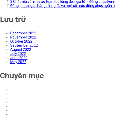
3 Chất liệu vải may áo team building đẹp, giá tốt - Đồng phục Fenn
Đồng phục ngân hàng - Ý nghĩa và một số mẫu đồng phục ngân h
Lưu trữ
December 2022
November 2022
October 2022
September 2022
August 2022
July 2022
June 2022
May 2022
Chuyên mục