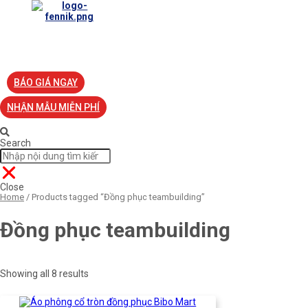
TRANG CHỦ
VỀ FENNIK
TƯ VẤN
TIN TỨC
S
BÁO GIÁ NGAY
NHẬN MẪU MIỄN PHÍ
Search
Close
Home
/ Products tagged “Đồng phục teambuilding”
Đồng phục teambuilding
Showing all 8 results