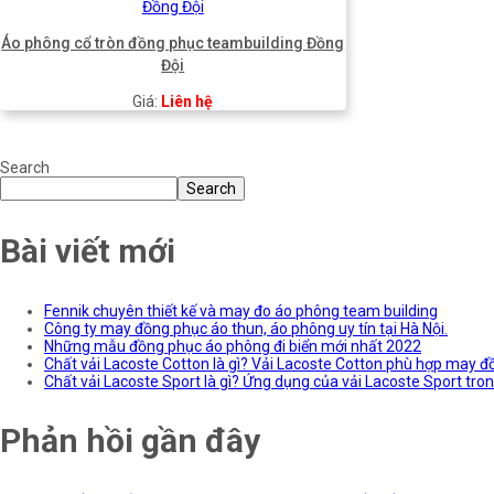
Áo phông cổ tròn đồng phục teambuilding Đồng
Đội
Giá:
Liên hệ
Search
Search
Bài viết mới
Fennik chuyên thiết kế và may đo áo phông team building
Công ty may đồng phục áo thun, áo phông uy tín tại Hà Nội.
Những mẫu đồng phục áo phông đi biển mới nhất 2022
Chất vải Lacoste Cotton là gì? Vải Lacoste Cotton phù hợp may đ
Chất vải Lacoste Sport là gì? Ứng dụng của vải Lacoste Sport tr
Phản hồi gần đây