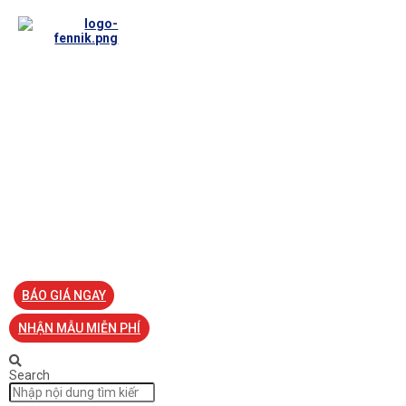
TRANG CHỦ
VỀ FENNIK
TƯ VẤN
TIN TỨC
SẢN PHẨM ĐỒNG PHỤC
LIÊN HỆ
BÁO GIÁ NGAY
NHẬN MẪU MIỄN PHÍ
Search