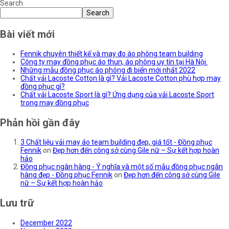
Search
Search
Bài viết mới
Fennik chuyên thiết kế và may đo áo phông team building
Công ty may đồng phục áo thun, áo phông uy tín tại Hà Nội.
Những mẫu đồng phục áo phông đi biển mới nhất 2022
Chất vải Lacoste Cotton là gì? Vải Lacoste Cotton phù hợp may
đồng phục gì?
Chất vải Lacoste Sport là gì? Ứng dụng của vải Lacoste Sport
trong may đồng phục
Phản hồi gần đây
3 Chất liệu vải may áo team building đẹp, giá tốt - Đồng phục
Fennik
on
Đẹp hơn đến công sở cùng Gile nữ – Sự kết hợp hoàn
hảo
Đồng phục ngân hàng - Ý nghĩa và một số mẫu đồng phục ngân
hàng đẹp - Đồng phục Fennik
on
Đẹp hơn đến công sở cùng Gile
nữ – Sự kết hợp hoàn hảo
Lưu trữ
December 2022