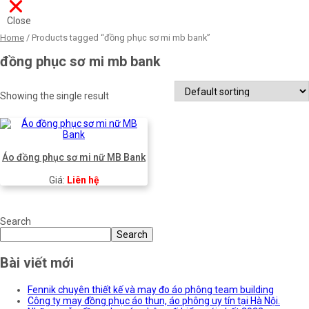
Close
Home
/ Products tagged “đồng phục sơ mi mb bank”
đồng phục sơ mi mb bank
Showing the single result
Áo đồng phục sơ mi nữ MB Bank
Giá:
Liên hệ
Search
Search
Bài viết mới
Fennik chuyên thiết kế và may đo áo phông team building
Công ty may đồng phục áo thun, áo phông uy tín tại Hà Nội.