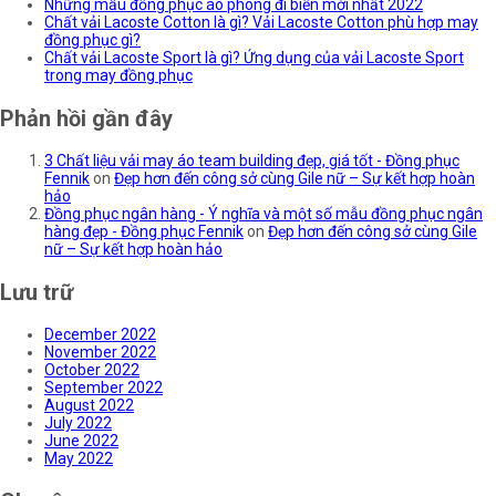
Những mẫu đồng phục áo phông đi biển mới nhất 2022
Chất vải Lacoste Cotton là gì? Vải Lacoste Cotton phù hợp may
đồng phục gì?
Chất vải Lacoste Sport là gì? Ứng dụng của vải Lacoste Sport
trong may đồng phục
Phản hồi gần đây
3 Chất liệu vải may áo team building đẹp, giá tốt - Đồng phục
Fennik
on
Đẹp hơn đến công sở cùng Gile nữ – Sự kết hợp hoàn
hảo
Đồng phục ngân hàng - Ý nghĩa và một số mẫu đồng phục ngân
hàng đẹp - Đồng phục Fennik
on
Đẹp hơn đến công sở cùng Gile
nữ – Sự kết hợp hoàn hảo
Lưu trữ
December 2022
November 2022
October 2022
September 2022
August 2022
July 2022
June 2022
May 2022