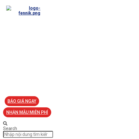
TRANG CHỦ
VỀ FENNIK
TƯ VẤN
TIN TỨC
SẢN PHẨM ĐỒNG PHỤC
LIÊN HỆ
BÁO GIÁ NGAY
NHẬN MẪU MIỄN PHÍ
Search