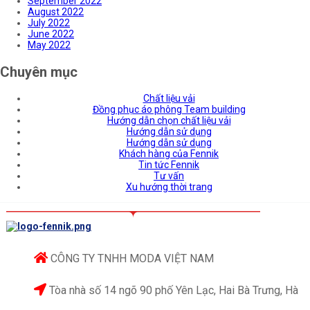
September 2022
August 2022
July 2022
June 2022
May 2022
Chuyên mục
Chất liệu vải
Đồng phục áo phông Team building
Hướng dẫn chọn chất liệu vải
Hướng dẫn sử dụng
Hướng dẫn sử dụng
Khách hàng của Fennik
Tin tức Fennik
Tư vấn
Xu hướng thời trang
CÔNG TY TNHH MODA VIỆT NAM
Tòa nhà số 14 ngõ 90 phố Yên Lạc, Hai Bà Trưng, Hà