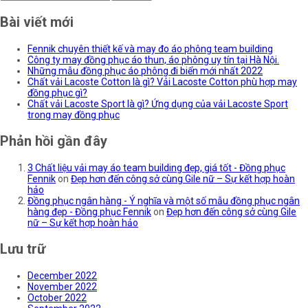
Bài viết mới
Fennik chuyên thiết kế và may đo áo phông team building
Công ty may đồng phục áo thun, áo phông uy tín tại Hà Nội.
Những mẫu đồng phục áo phông đi biển mới nhất 2022
Chất vải Lacoste Cotton là gì? Vải Lacoste Cotton phù hợp may
đồng phục gì?
Chất vải Lacoste Sport là gì? Ứng dụng của vải Lacoste Sport
trong may đồng phục
Phản hồi gần đây
3 Chất liệu vải may áo team building đẹp, giá tốt - Đồng phục
Fennik
on
Đẹp hơn đến công sở cùng Gile nữ – Sự kết hợp hoàn
hảo
Đồng phục ngân hàng - Ý nghĩa và một số mẫu đồng phục ngân
hàng đẹp - Đồng phục Fennik
on
Đẹp hơn đến công sở cùng Gile
nữ – Sự kết hợp hoàn hảo
Lưu trữ
December 2022
November 2022
October 2022