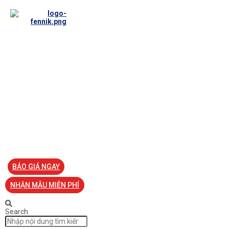
TRANG CHỦ
VỀ FENNIK
TƯ VẤN
TIN TỨC
SẢN PHẨM ĐỒNG PHỤC
LIÊN HỆ
BÁO GIÁ NGAY
NHẬN MẪU MIỄN PHÍ
Search