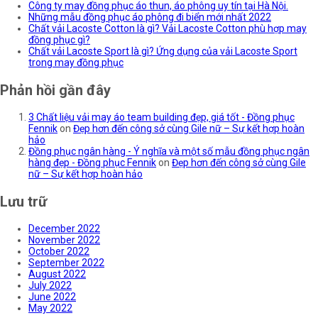
Công ty may đồng phục áo thun, áo phông uy tín tại Hà Nội.
Những mẫu đồng phục áo phông đi biển mới nhất 2022
Chất vải Lacoste Cotton là gì? Vải Lacoste Cotton phù hợp may
đồng phục gì?
Chất vải Lacoste Sport là gì? Ứng dụng của vải Lacoste Sport
trong may đồng phục
Phản hồi gần đây
3 Chất liệu vải may áo team building đẹp, giá tốt - Đồng phục
Fennik
on
Đẹp hơn đến công sở cùng Gile nữ – Sự kết hợp hoàn
hảo
Đồng phục ngân hàng - Ý nghĩa và một số mẫu đồng phục ngân
hàng đẹp - Đồng phục Fennik
on
Đẹp hơn đến công sở cùng Gile
nữ – Sự kết hợp hoàn hảo
Lưu trữ
December 2022
November 2022
October 2022
September 2022
August 2022
July 2022
June 2022
May 2022