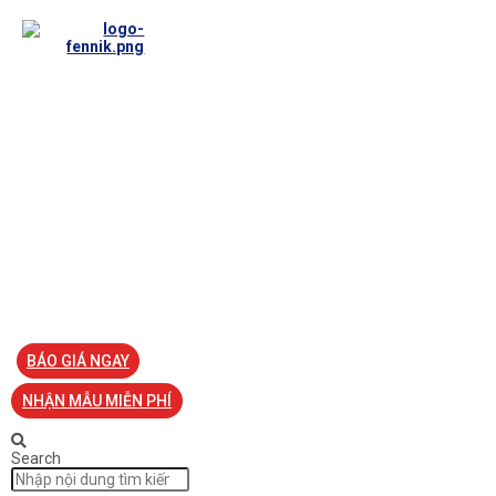
TRANG CHỦ
VỀ FENNIK
TƯ VẤN
TIN TỨC
SẢN PHẨM ĐỒNG PHỤC
LIÊN HỆ
BÁO GIÁ NGAY
NHẬN MẪU MIỄN PHÍ
Search