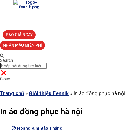
TRANG CHỦ
VỀ FENNIK
TƯ VẤN
TIN TỨC
S
BÁO GIÁ NGAY
NHẬN MẪU MIỄN PHÍ
Search
Close
Trang chủ
»
Giới thiệu Fennik
»
In áo đồng phục hà nội
In áo đồng phục hà nội
Hoàng Kim Bảo Thắng