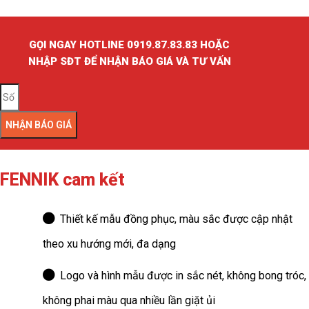
GỌI NGAY HOTLINE 0919.87.83.83 HOẶC
NHẬP SĐT ĐỂ NHẬN BÁO GIÁ VÀ TƯ VẤN
NHẬN BÁO GIÁ
FENNIK cam kết
Thiết kế mẫu đồng phục, màu sắc được cập nhật
theo xu hướng mới, đa dạng
Logo và hình mẫu được in sắc nét, không bong tróc,
không phai màu qua nhiều lần giặt ủi