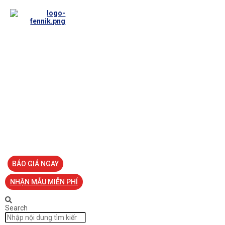
TRANG CHỦ
VỀ FENNIK
TƯ VẤN
TIN TỨC
SẢN PHẨM ĐỒNG PHỤC
LIÊN HỆ
BÁO GIÁ NGAY
NHẬN MẪU MIỄN PHÍ
Search