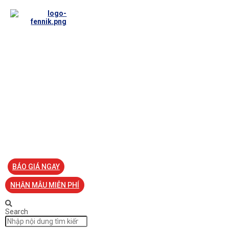
TRANG CHỦ
VỀ FENNIK
TƯ VẤN
TIN TỨC
SẢN PHẨM ĐỒNG PHỤC
LIÊN HỆ
BÁO GIÁ NGAY
NHẬN MẪU MIỄN PHÍ
Search