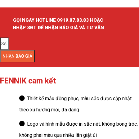
GỌI NGAY HOTLINE 0919.87.83.83 HOẶC
NHẬP SĐT ĐỂ NHẬN BÁO GIÁ VÀ TƯ VẤN
NHẬN BÁO GIÁ
FENNIK cam kết
Thiết kế mẫu đồng phục, màu sắc được cập nhật
theo xu hướng mới, đa dạng
Logo và hình mẫu được in sắc nét, không bong tróc,
không phai màu qua nhiều lần giặt ủi