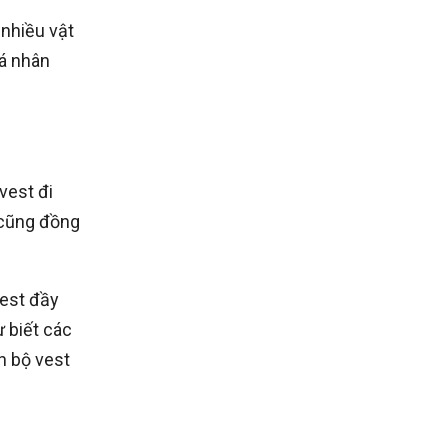
 nhiều vật
cá nhân
vest đi
 cũng đồng
vest đầy
 biết các
n bộ vest