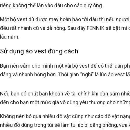
riêng không thể lẫn vào đâu cho các quý ông.
Một bộ vest dù được may hoàn hảo tới đâu thì nếu ngườ
đều rất nhanh cũ và dễ hỏng. Sau đây FENNIK sẽ bật mí
lâu năm.
Sử dụng áo vest đúng cách
Bạn nên sắm cho mình một vài bộ vest để có thể luân phi
dáng và nhanh hỏng hơn. Thời gian “nghỉ” là lúc áo vest lấ
Nếu bạn có chút băn khoăn về tài chính khi cần sắm nhi
đến cho bạn một mức giá vô cùng yêu thương cho những
Không nên bỏ quá nhiều đồ vật cũng như các đồ vật nặng 
nhiều đồ dùng trong túi sẽ làm túi áo bị căng phồng, vừa