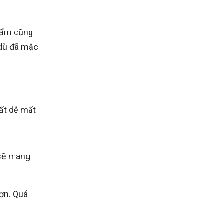
phẩm cũng
 dù đã mặc
rất dễ mất
 sẽ mang
ơn. Quá