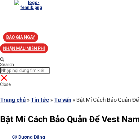
TRANG CHỦ
VỀ FENNIK
TƯ VẤN
TIN TỨC
S
BÁO GIÁ NGAY
NHẬN MẪU MIỄN PHÍ
Search
Close
Trang chủ
»
Tin tức
»
Tư vấn
»
Bật Mí Cách Bảo Quản Đ
Bật Mí Cách Bảo Quản Để Vest Na
Dương Đặng