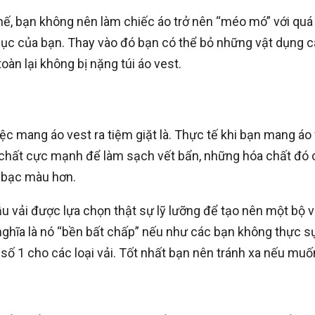
hế, bạn không nên làm chiếc áo trở nên “méo mó” với quá
 phục của bạn. Thay vào đó bạn có thể bỏ những vật dụng 
toàn lại không bị nặng túi áo vest.
c mang áo vest ra tiệm giặt là. Thực tế khi bạn mang áo 
óa chất cực mạnh để làm sạch vết bẩn, những hóa chất đó
h bạc màu hơn.
u vải được lựa chọn thật sự lỹ lưỡng để tạo nên một bộ 
ghĩa là nó “bền bất chấp” nếu như các bạn không thực sự
 số 1 cho các loại vải. Tốt nhất bạn nên tránh xa nếu muố