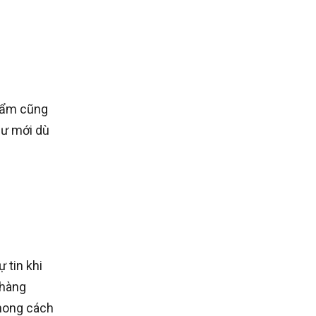
phẩm cũng
hư mới dù
 tin khi
 hàng
phong cách