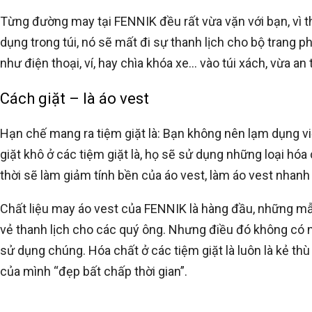
Từng đường may tại FENNIK đều rất vừa vặn với bạn, vì t
dụng trong túi, nó sẽ mất đi sự thanh lịch cho bộ trang
như điện thoại, ví, hay chìa khóa xe… vào túi xách, vừa an 
Cách giặt – là áo vest
Hạn chế mang ra tiệm giặt là: Bạn không nên lạm dụng việ
giặt khô ở các tiệm giặt là, họ sẽ sử dụng những loại h
thời sẽ làm giảm tính bền của áo vest, làm áo vest nhan
Chất liệu may áo vest của FENNIK là hàng đầu, những mẫ
vẻ thanh lịch cho các quý ông. Nhưng điều đó không có n
sử dụng chúng. Hóa chất ở các tiệm giặt là luôn là kẻ thù
của mình “đẹp bất chấp thời gian”.