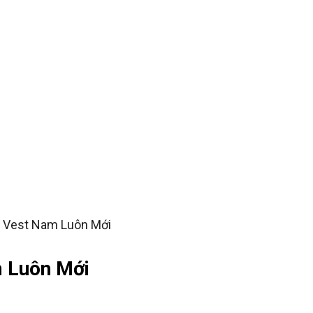
ẢN PHẨM ĐỒNG PHỤC
LIÊN HỆ
ể Vest Nam Luôn Mới
m Luôn Mới