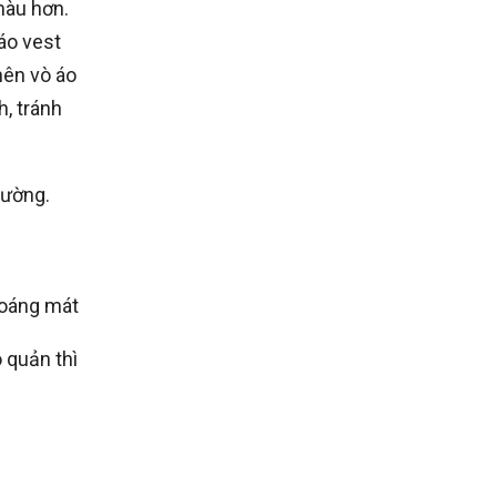
 màu hơn.
áo vest
nên vò áo
, tránh
hường.
hoáng mát
 quản thì