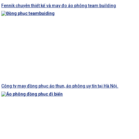
Fennik chuyên thiết kế và may đo áo phông team building
Công ty may đồng phục áo thun, áo phông uy tín tại Hà Nội.