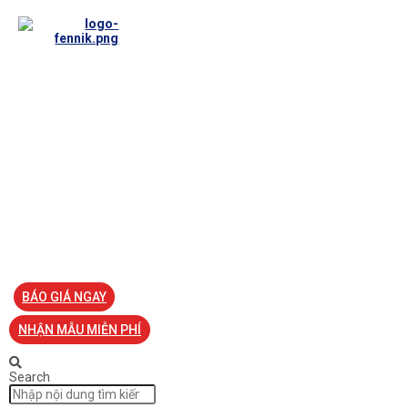
TRANG CHỦ
VỀ FENNIK
TƯ VẤN
TIN TỨC
SẢN PHẨM ĐỒNG PHỤC
LIÊN HỆ
BÁO GIÁ NGAY
NHẬN MẪU MIỄN PHÍ
Search