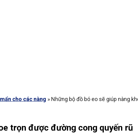
ẢN PHẨM ĐỒNG PHỤC
LIÊN HỆ
 mẩn cho các nàng
»
Những bộ đồ bó eo sẽ giúp nàng kh
oe trọn được đường cong quyến rũ