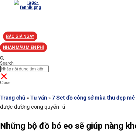
TRANG CHỦ
VỀ FENNIK
TƯ VẤN
TIN TỨC
S
BÁO GIÁ NGAY
NHẬN MẪU MIỄN PHÍ
Search
Close
Trang chủ
»
Tư vấn
»
7 Set đồ công sở mùa thu đẹp mê
được đường cong quyến rũ
Những bộ đồ bó eo sẽ giúp nàng kh