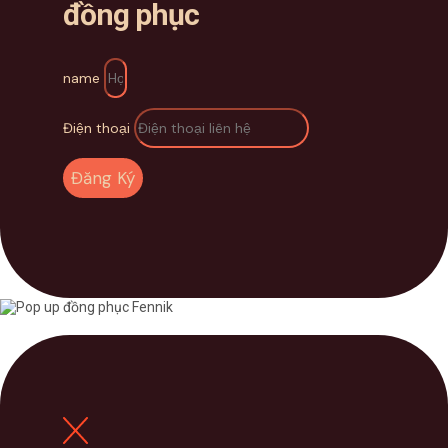
đồng phục
name
Điện thoại
Đăng Ký