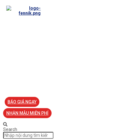
TRANG CHỦ
VỀ FENNIK
TƯ VẤN
TIN TỨC
SẢN PHẨM ĐỒNG PHỤC
LIÊN HỆ
BÁO GIÁ NGAY
NHẬN MẪU MIỄN PHÍ
Search