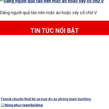
Dáng người quả táo nên mặc áo hoặc váy cổ chữ V
TIN TỨC NỔI BẬT
Fennik chuyên thiết kế và may đo áo phông team building