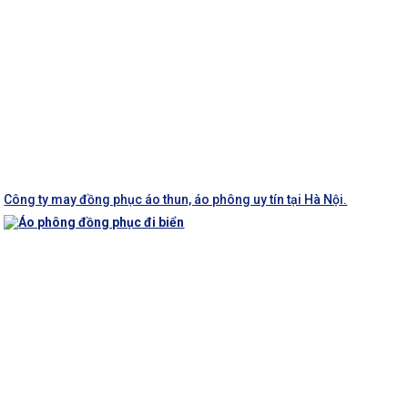
Công ty may đồng phục áo thun, áo phông uy tín tại Hà Nội.