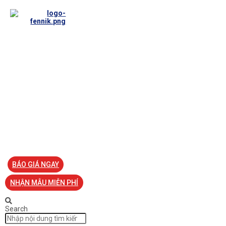
TRANG CHỦ
VỀ FENNIK
TƯ VẤN
TIN TỨC
SẢN PHẨM ĐỒNG PHỤC
LIÊN HỆ
BÁO GIÁ NGAY
NHẬN MẪU MIỄN PHÍ
Search