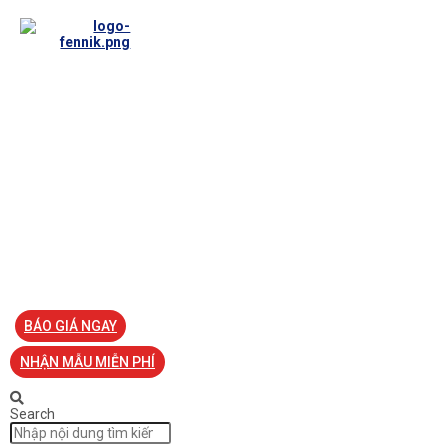
TRANG CHỦ
VỀ FENNIK
TƯ VẤN
TIN TỨC
SẢN PHẨM ĐỒNG PHỤC
LIÊN HỆ
BÁO GIÁ NGAY
NHẬN MẪU MIỄN PHÍ
Search