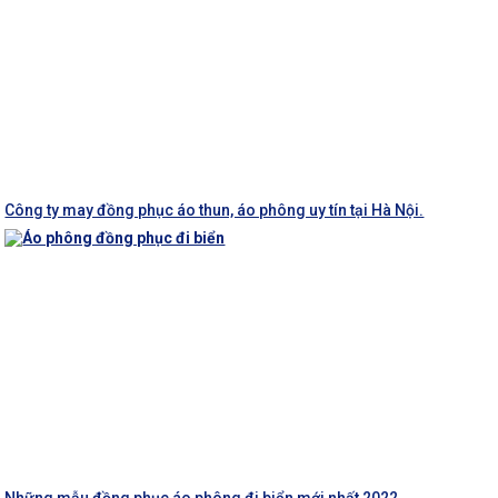
Công ty may đồng phục áo thun, áo phông uy tín tại Hà Nội.
Những mẫu đồng phục áo phông đi biển mới nhất 2022