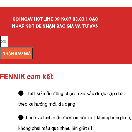
GỌI NGAY HOTLINE 0919.87.83.83 HOẶC
NHẬP SĐT ĐỂ NHẬN BÁO GIÁ VÀ TƯ VẤN
NHẬN BÁO GIÁ
FENNIK cam kết
Thiết kế mẫu đồng phục, màu sắc được cập nhật
theo xu hướng mới, đa dạng
Logo và hình mẫu được in sắc nét, không bong tróc,
không phai màu qua nhiều lần giặt ủi