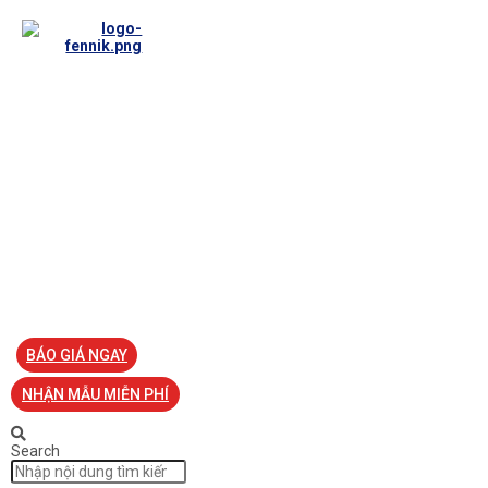
TRANG CHỦ
VỀ FENNIK
TƯ VẤN
TIN TỨC
SẢN PHẨM ĐỒNG PHỤC
LIÊN HỆ
BÁO GIÁ NGAY
NHẬN MẪU MIỄN PHÍ
Search