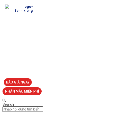
TRANG CHỦ
VỀ FENNIK
TƯ VẤN
TIN TỨC
SẢN PHẨM ĐỒNG PHỤC
LIÊN HỆ
BÁO GIÁ NGAY
NHẬN MẪU MIỄN PHÍ
Search