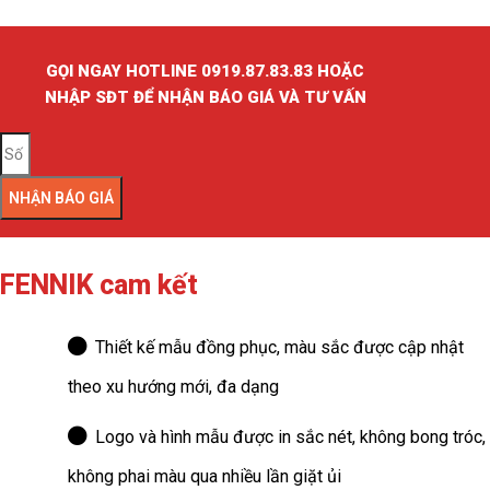
GỌI NGAY HOTLINE 0919.87.83.83 HOẶC
NHẬP SĐT ĐỂ NHẬN BÁO GIÁ VÀ TƯ VẤN
NHẬN BÁO GIÁ
FENNIK cam kết
Thiết kế mẫu đồng phục, màu sắc được cập nhật
theo xu hướng mới, đa dạng
Logo và hình mẫu được in sắc nét, không bong tróc,
không phai màu qua nhiều lần giặt ủi