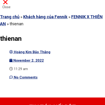
Close
Trang chủ
»
Khách hàng của Fennik
»
FENNIK X THIÊN
AN
»
thienan
thienan
Hoàng Kim Bảo Thắng
November 2, 2022
11:29 am
No Comments