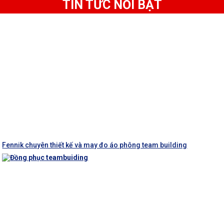
TIN TỨC NỔI BẬT
Fennik chuyên thiết kế và may đo áo phông team building