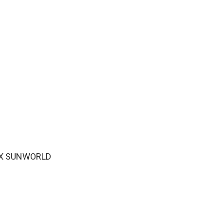
ẢN PHẨM ĐỒNG PHỤC
LIÊN HỆ
 X SUNWORLD