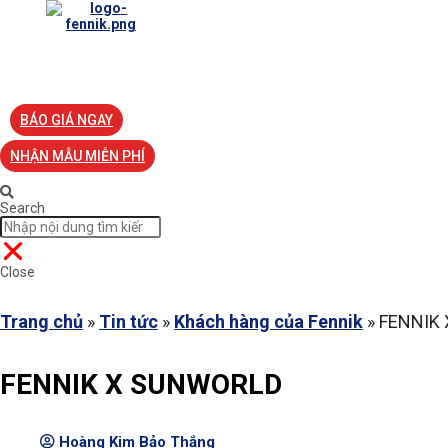
TRANG CHỦ
VỀ FENNIK
TƯ VẤN
TIN TỨC
S
BÁO GIÁ NGAY
NHẬN MẪU MIỄN PHÍ
Search
Close
Trang chủ
»
Tin tức
»
Khách hàng của Fennik
»
FENNIK
FENNIK X SUNWORLD
Hoàng Kim Bảo Thắng