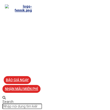
TRANG CHỦ
VỀ FENNIK
TƯ VẤN
TIN TỨC
SẢN PHẨM ĐỒNG PHỤC
LIÊN HỆ
BÁO GIÁ NGAY
NHẬN MẪU MIỄN PHÍ
Search