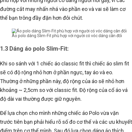
phù hợp với những người có dáng người hơi gầy, vì các
đường cắt may nhấn nhá vào phần eo và vai sẽ làm cơ
thể bạn trông đầy đặn hơn đôi chút.
Áo polo dáng Slim-Fit phù hợp với người có vóc dáng cân đối
1.3 Dáng áo polo Slim-Fit:
Khi so sánh với 1 chiếc áo classic fit thì chiếc áo slim fit
sẽ có độ rộng nhỏ hơn ở phần ngực, tay áo và eo.
Thường ở những phần này, độ rộng của áo sẽ nhỏ hơn
khoảng ~ 2,5cm so với classic fit. Độ rộng của cổ áo vá
độ dài vai thường được giữ nguyên.
Để lựa chọn cho mình những chiếc áo Polo vừa vặn
trước tiên bạn phải hiểu rõ số đo cơ thể và các ưu khuyết
điểm trên cơ thể mình. Sau đó lựa chọn dáng áo thích