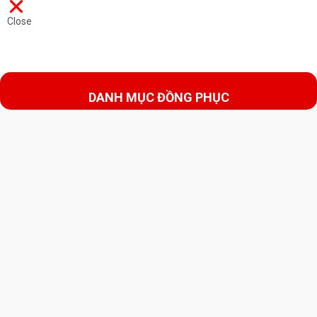
Close
DANH MỤC ĐỒNG PHỤC
Đồng Phục Công Sở
Đồng Phục Áo Polo
Đồng Phục Áo Sơ Mi
Đồng Phục Vest
Đồng Phục Quần Âu