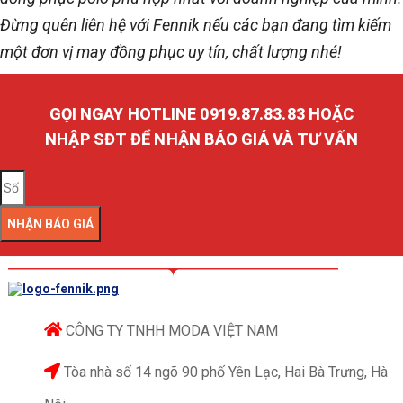
Đừng quên liên hệ với Fennik nếu các bạn đang tìm kiếm
một đơn vị may đồng phục uy tín, chất lượng nhé!
GỌI NGAY HOTLINE 0919.87.83.83 HOẶC
NHẬP SĐT ĐỂ NHẬN BÁO GIÁ VÀ TƯ VẤN
NHẬN BÁO GIÁ
CÔNG TY TNHH MODA VIỆT NAM
Tòa nhà số 14 ngõ 90 phố Yên Lạc, Hai Bà Trưng, Hà