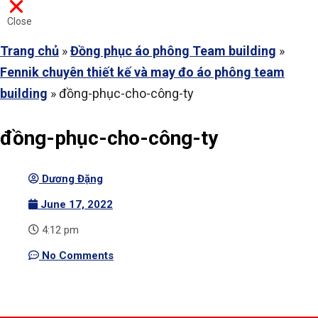
Close
Trang chủ
»
Đồng phục áo phông Team building
»
Fennik chuyên thiết kế và may đo áo phông team
building
»
đồng-phục-cho-công-ty
đồng-phục-cho-công-ty
Dương Đặng
June 17, 2022
4:12 pm
No Comments