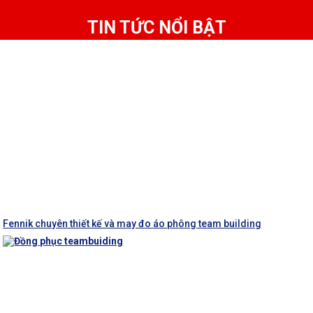
TIN TỨC NỔI BẬT
Fennik chuyên thiết kế và may đo áo phông team building