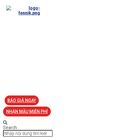
TRANG CHỦ
VỀ FENNIK
TƯ VẤN
TIN TỨC
SẢN PHẨM ĐỒNG PHỤC
LIÊN HỆ
BÁO GIÁ NGAY
NHẬN MẪU MIỄN PHÍ
Search