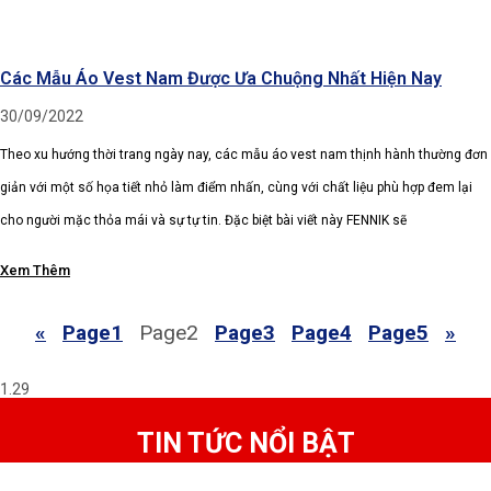
Các Mẫu Áo Vest Nam Được Ưa Chuộng Nhất Hiện Nay
30/09/2022
Theo xu hướng thời trang ngày nay, các mẫu áo vest nam thịnh hành thường đơn
giản với một số họa tiết nhỏ làm điểm nhấn, cùng với chất liệu phù hợp đem lại
cho người mặc thỏa mái và sự tự tin. Đặc biệt bài viết này FENNIK sẽ
Xem Thêm
«
Page
1
Page
2
Page
3
Page
4
Page
5
»
TIN TỨC NỔI BẬT