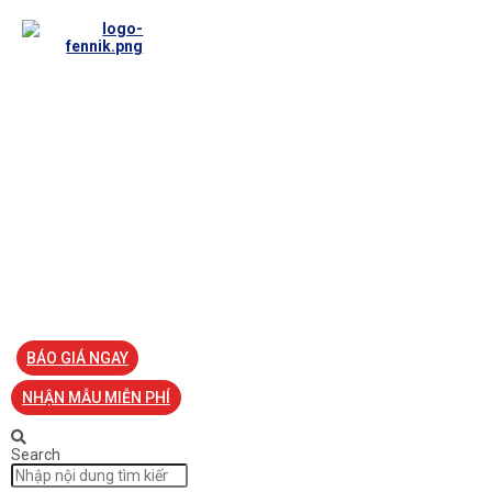
TRANG CHỦ
VỀ FENNIK
TƯ VẤN
TIN TỨC
SẢN PHẨM ĐỒNG PHỤC
LIÊN HỆ
BÁO GIÁ NGAY
NHẬN MẪU MIỄN PHÍ
Search