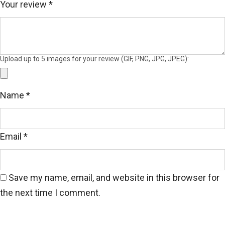
Your review
*
thêu tỉ mỉ bên ngực trái, giúp thu hút và tạo được ấn
tượng tốt nơi người nhìn. Tổng thể tạo nên một
chiếc áo đồng phục năng động, trẻ trung nhưng
không kém phần lịch sự, chuyên nghiệp.
Upload up to 5 images for your review (GIF, PNG, JPG, JPEG):
Name
*
Email
*
Save my name, email, and website in this browser for
the next time I comment.