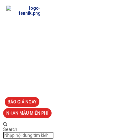
TRANG CHỦ
VỀ FENNIK
TƯ VẤN
TIN TỨC
SẢN PHẨM ĐỒNG PHỤC
LIÊN HỆ
BÁO GIÁ NGAY
NHẬN MẪU MIỄN PHÍ
Search