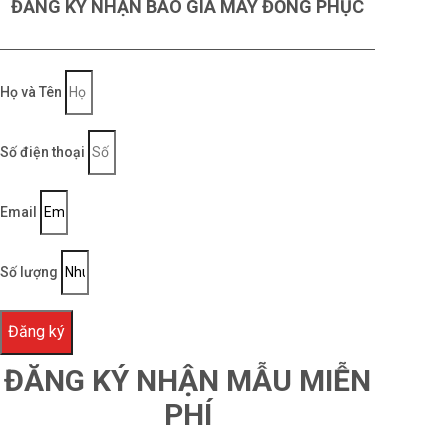
ĐĂNG KÝ NHẬN BÁO GIÁ MAY ĐỒNG PHỤC
cả các khách hàng, doanh nghiệp
Đội ngũ tư vấn nhiệt tình, nhiều kinh nghiệm
Họ và Tên
trong ngành may mặc, sẵn sàng hỗ trợ quý
khách 24/7
Số điện thoại
Email
Số lượng
Đăng ký
ĐĂNG KÝ NHẬN MẪU MIỄN
PHÍ