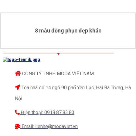
8 mẫu đồng phục đẹp khác
CÔNG TY TNHH MODA VIỆT NAM
Áo đồng phục polo nam Thế giới di động
Tòa nhà số 14 ngõ 90 phố Yên Lạc, Hai Bà Trưng, Hà
Thiết kế đơn giản của áo đồng phục polo nam Thế
Nội
giới di động cũng giúp người mặc có thể dễ dàng
Điện thoại: 0919.87.83.83
kết hợp với nhiều outfit khác nhau, không lo bí ý
tưởng phối đồ. Nếu muốn phong cách lịch lãm, bạn
Email: lienhe@modaviet.vn
có thể kết hợp cùng một chiếc quần âu, muốn trẻ