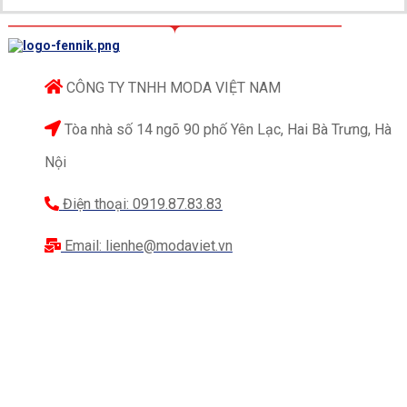
vai tròn đều, thân và tay áo phẳng phiu. Dáng áo vừa
vặn, không quá rộng để làm mất dáng nhưng cũng
không quá ôm sát. Đủ để giúp tôn lên vóc dáng các
CÔNG TY TNHH MODA VIỆT NAM
chàng và vẫn giữ được sự thoải mái trong mọi hoạt
động.
Tòa nhà số 14 ngõ 90 phố Yên Lạc, Hai Bà Trưng, Hà
Chất liệu:
Fennik luôn ưu tiên chọn lựa các loại vải
Nội
cao cấp, có khả năng lên dáng tốt, có độ bền cao,
Điện thoại: 0919.87.83.83
dễ giặt ủi và không xù lông, bạc màu như vải
cashmere, dormer, tuytsi, terin ford,…
Email: lienhe@modaviet.vn
Kỹ thuật may đo:
Một bộ vest đẹp không những
cần được may đo chuẩn theo dáng người mà còn
phải được may từ những người thợ có tay nghề cao.
Với đồng phục vest cho nhân viên thì đặc biệt cần
một đơn vị may uy tín để có được sự đồng đều về