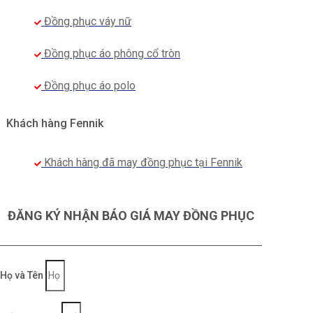
FENNIK chịu hoàn toàn trách nhiệm
Đồng phục váy nữ
Chi phí hợp lý, tối ưu, đáp ứng nhu cầu của tất
Đồng phục áo phông cổ tròn
cả các khách hàng, doanh nghiệp
Đội ngũ tư vấn nhiệt tình, nhiều kinh nghiệm
Đồng phục áo polo
trong ngành may mặc, sẵn sàng hỗ trợ quý
Khách hàng Fennik
khách 24/7
Khách hàng đã may đồng phục tại Fennik
ĐĂNG KÝ NHẬN BÁO GIÁ MAY ĐỒNG PHỤC
Họ và Tên