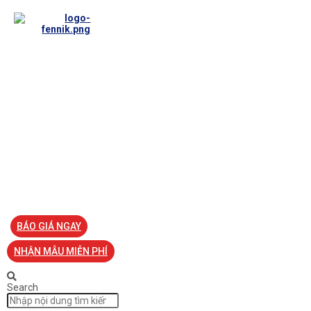
TRANG CHỦ
VỀ FENNIK
TƯ VẤN
TIN TỨC
SẢN PHẨM ĐỒNG PHỤC
LIÊN HỆ
BÁO GIÁ NGAY
NHẬN MẪU MIỄN PHÍ
Search