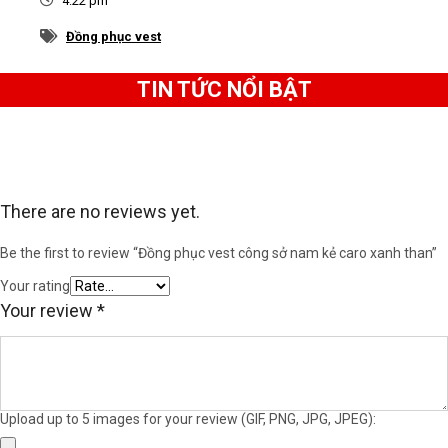
4:22 pm
Thiết kế cao cấp của đồng phục vest
Đồng phục vest
công sở nam màu xanh than
TIN TỨC NỔI BẬT
There are no reviews yet.
Be the first to review “Đồng phục vest công sở nam kẻ caro xanh than”
Your rating
Your review
*
Upload up to 5 images for your review (GIF, PNG, JPG, JPEG):