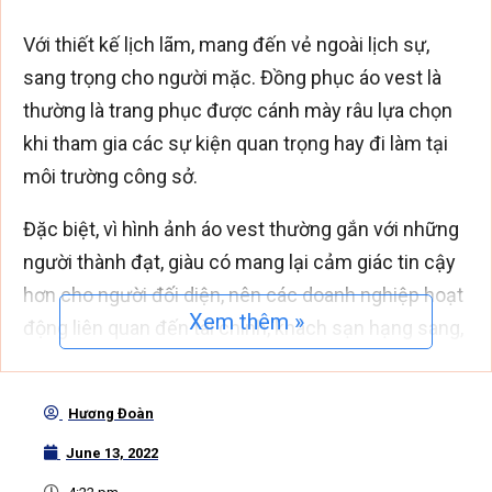
Với thiết kế lịch lãm, mang đến vẻ ngoài lịch sự,
sang trọng cho người mặc. Đồng phục áo vest là
thường là trang phục được cánh mày râu lựa chọn
khi tham gia các sự kiện quan trọng hay đi làm tại
môi trường công sở.
Đặc biệt, vì hình ảnh áo vest thường gắn với những
người thành đạt, giàu có mang lại cảm giác tin cậy
hơn cho người đối diện, nên các doanh nghiệp hoạt
Xem thêm »
động liên quan đến tài chính, khách sạn hạng sang,
sản phẩm cao cấp thường sử dụng đồng phục áo
vest là đồng phục chính cho nhân viên của mình,
Hương Đoàn
giúp xây dựng hình ảnh uy tín, chuyên nghiệp cho
June 13, 2022
doanh nghiệp.