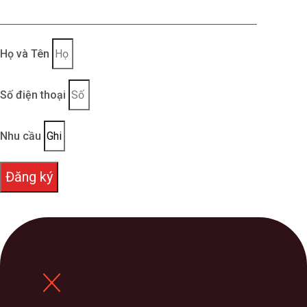
ủi
Kiểu dáng phong phú, phù hợp với mọi vóc
Họ và Tên
dáng, độ tuổi, phong cách
Thiết kế MIỄN PHÍ, may mẫu MIỄN PHÍ và vận
Số điện thoại
chuyển MIỄN PHÍ toàn quốc
Đảm bảo đúng tiến độ thỏa thuận, nếu không
Nhu cầu
FENNIK chịu hoàn toàn trách nhiệm
Đăng ký
Chi phí hợp lý, tối ưu, đáp ứng nhu cầu của tất
cả các khách hàng, doanh nghiệp
Đội ngũ tư vấn nhiệt tình, nhiều kinh nghiệm
trong ngành may mặc, sẵn sàng hỗ trợ quý
khách 24/7