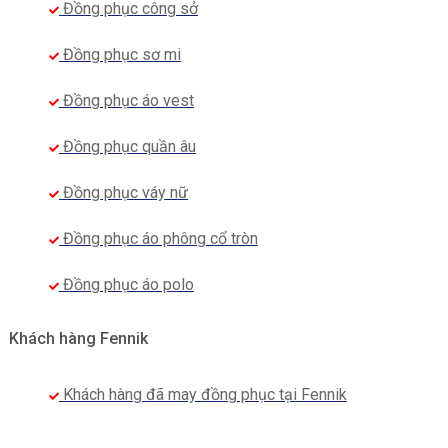
Đồng phục công sở
Nếu bạn đang cần tìm địa chỉ may áo đồng phục
polo cho doanh nghiệp của mình, hãy liên hệ với
Đồng phục sơ mi
Fennik ngay hôm nay. Với đội ngũ nhân viên có kinh
Đồng phục áo vest
nghiệm gần 10 năm trong ngành đồng phục, Fennik
chắc chắn sẽ đem đến những sản phẩm đồng
Đồng phục quần âu
phục chất lượng nhất, giúp nâng tầm thương hiệu
Đồng phục váy nữ
và khẳng định vị thế của doanh nghiệp!
Tham khảo một số mẫu Áo đồng phục polo nam
Đồng phục áo phông cổ tròn
được yêu thích nhất tại FENNIK:
Đồng phục áo polo
– Áo đồng phục polo nam Bách hóa Xanh:
https://fennik.vn/ao-phong-dong-phuc/ao-dong-
Khách hàng Fennik
phuc-polo-nam-bach-hoa-xanh-2/
– Áo đồng phục polo nam Mercedes-Benz:
Khách hàng đã may đồng phục tại Fennik
https://fennik.vn/ao-phong-dong-phuc/ao-dong-
phuc-polo-nam-mercedes-benz/