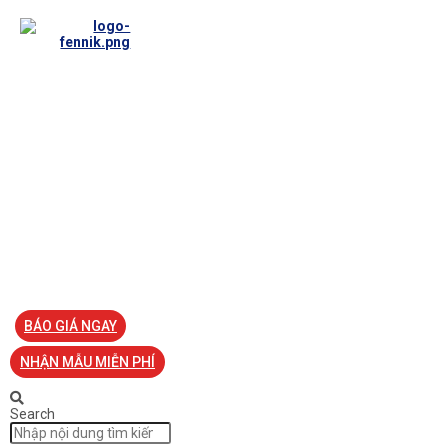
TRANG CHỦ
VỀ FENNIK
TƯ VẤN
TIN TỨC
SẢN PHẨM ĐỒNG PHỤC
LIÊN HỆ
BÁO GIÁ NGAY
NHẬN MẪU MIỄN PHÍ
Search