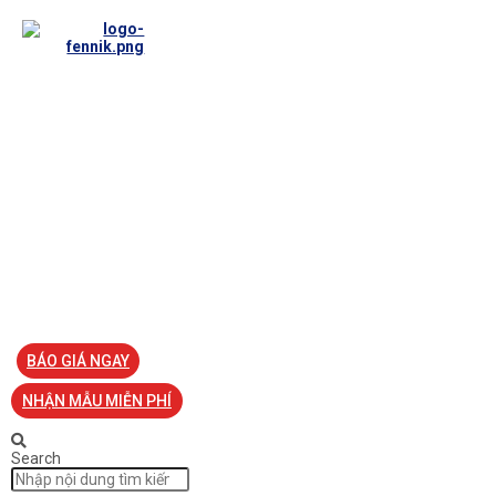
TRANG CHỦ
VỀ FENNIK
TƯ VẤN
TIN TỨC
SẢN PHẨM ĐỒNG PHỤC
LIÊN HỆ
BÁO GIÁ NGAY
NHẬN MẪU MIỄN PHÍ
Search