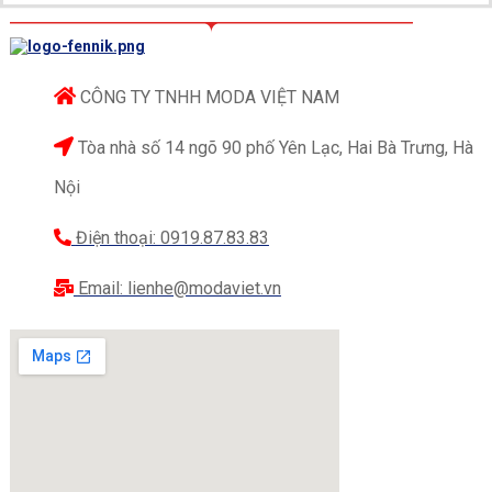
trong mắt khách hàng và đối tác.
CÔNG TY TNHH MODA VIỆT NAM
Tòa nhà số 14 ngõ 90 phố Yên Lạc, Hai Bà Trưng, Hà
Nội
Điện thoại: 0919.87.83.83
Email: lienhe@modaviet.vn
Cổ áo đồng phục sơ mi nữ ngắn tay Kids Plaza
Sử dụng tông màu chủ đạo là màu xanh lam, cũng
là màu nhận diện thương hiệu Kids Plaza, chiếc áo
sơ mi đồng phục thể hiện hình ảnh một hệ thống
siêu thị uy tín, mang lại cảm giác an tâm cho khách
hàng khi trải nghiệm dịch vụ tại cửa hàng đồng thời