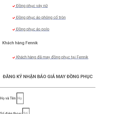
Đồng phục váy nữ
chuyên nghiệp mà còn hợp thời trang.
Đồng phục áo phông cổ tròn
Đồng phục áo polo
Khách hàng Fennik
Khách hàng đã may đồng phục tại Fennik
Phom áo đồng phục sơ mi nữ ngắn tay Kids Plaza
ĐĂNG KÝ NHẬN BÁO GIÁ MAY ĐỒNG PHỤC
Tham khảo một số mẫu Áo đồng phục được
Họ và Tên
yêu thích nhất tại FENNIK:
Số điện thoại