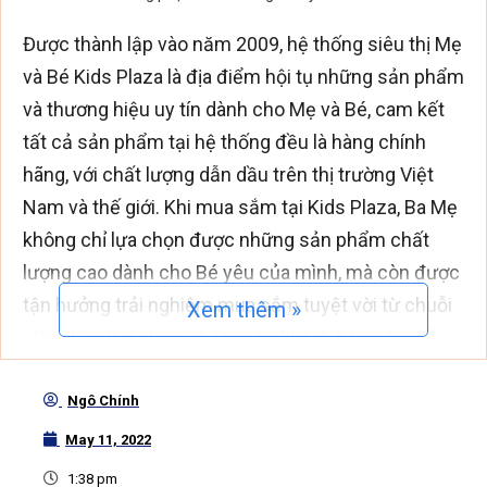
Được thành lập vào năm 2009, hệ thống siêu thị Mẹ
và Bé Kids Plaza là địa điểm hội tụ những sản phẩm
và thương hiệu uy tín dành cho Mẹ và Bé, cam kết
tất cả sản phẩm tại hệ thống đều là hàng chính
hãng, với chất lượng dẫn dầu trên thị trường Việt
Nam và thế giới. Khi mua sắm tại Kids Plaza, Ba Mẹ
không chỉ lựa chọn được những sản phẩm chất
lượng cao dành cho Bé yêu của mình, mà còn được
tận hưởng trải nghiệm mua sắm tuyệt vời từ chuỗi
Xem thêm »
siêu thị, với dịch vụ chăm sóc khách hàng, tư vấn
mua hàng và hỗ trợ hướng dẫn sử dụng sản phẩm
vô cùng tận tình, đáng tin cậy.
Ngô Chính
May 11, 2022
Trải qua 13 năm hoạt động, hệ thống siêu thị Kids
1:38 pm