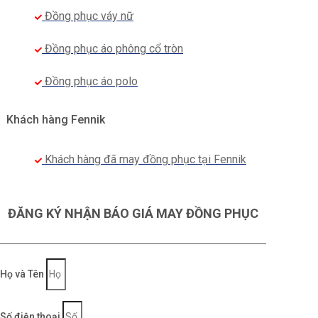
Đồng phục váy nữ
phải đứng form, độ thấm hút mồ hôi cao
.
Đặc biệt,
chất vải ít nhăn, giữ màu tốt giúp người dùng không
Đồng phục áo phông cổ tròn
lo bai, giãn sau một thời gian sử dụng.
Đồng phục áo polo
Khách hàng Fennik
Khách hàng đã may đồng phục tại Fennik
ĐĂNG KÝ NHẬN BÁO GIÁ MAY ĐỒNG PHỤC
Họ và Tên
Số điện thoại