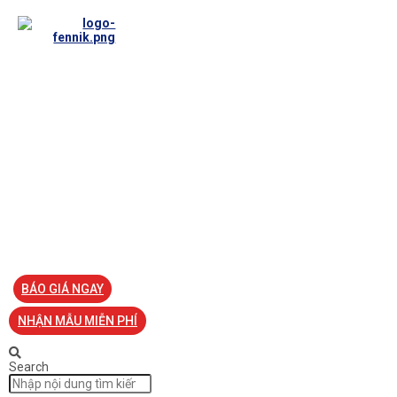
TRANG CHỦ
VỀ FENNIK
TƯ VẤN
TIN TỨC
SẢN PHẨM ĐỒNG PHỤC
LIÊN HỆ
BÁO GIÁ NGAY
NHẬN MẪU MIỄN PHÍ
Search