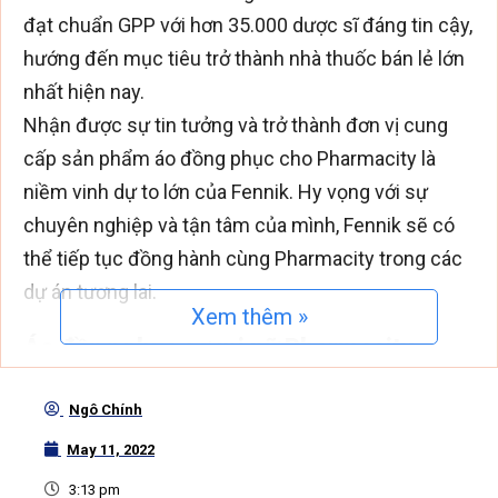
đạt chuẩn GPP với hơn 35.000 dược sĩ đáng tin cậy,
hướng đến mục tiêu trở thành nhà thuốc bán lẻ lớn
nhất hiện nay.
Nhận được sự tin tưởng và trở thành đơn vị cung
cấp sản phẩm áo đồng phục cho Pharmacity là
niềm vinh dự to lớn của Fennik. Hy vọng với sự
chuyên nghiệp và tận tâm của mình, Fennik sẽ có
thể tiếp tục đồng hành cùng Pharmacity trong các
dự án tương lai.
Xem thêm »
Á
o
đồ
ng ph
ụ
c s
ơ
mi nữ Pharmacity
Áo đồng phục sơ mi nam Pharmacity thiết kế theo
Ngô Chính
form slim-fit, cổ đức, tay dài kết hợp với tông màu
May 11, 2022
xanh nước biển thương hiệu của Pharmacity cùng
3:13 pm