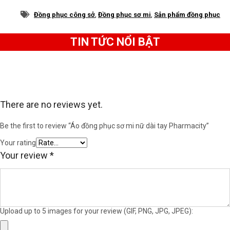
điểm nhấn là màu trắng ở phần dải áo và mặt trong
Đồng phục công sở
,
Đồng phục sơ mi
,
Sản phẩm đồng phục
của cổ áo mang đến phong cách trẻ trung, thanh
lịch cho người mặc.
TIN TỨC NỔI BẬT
There are no reviews yet.
Be the first to review “Áo đồng phục sơ mi nữ dài tay Pharmacity”
Your rating
Your review
*
Upload up to 5 images for your review (GIF, PNG, JPG, JPEG):