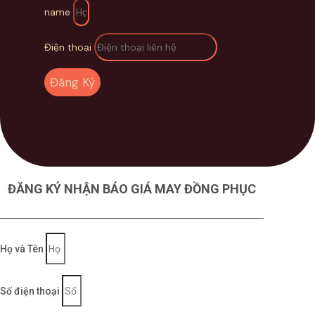
Xem thêm các mẫu Đồng phục khác của
name
Fennik tại:
https://fennik.vn/san-pham-
dong-phuc/
Điện thoại
Đồ
ng Ph
ụ
c FENNIK cam k
ế
t:
Đăng Ký
Mẫu mã, màu sắc luôn được cập nhật theo xu
hướng mới nhất, hàng ngàn lựa chọn đa dạng
Logo và hình mẫu được in sắc nét, không
ĐĂNG KÝ NHẬN BÁO GIÁ MAY ĐỒNG PHỤC
bong tróc, không phai màu qua nhiều lần giặt
ủi
Kiểu dáng phong phú, phù hợp với mọi vóc
Họ và Tên
dáng, độ tuổi, phong cách
Số điện thoại
Thiết kế MIỄN PHÍ, may mẫu MIỄN PHÍ và vận