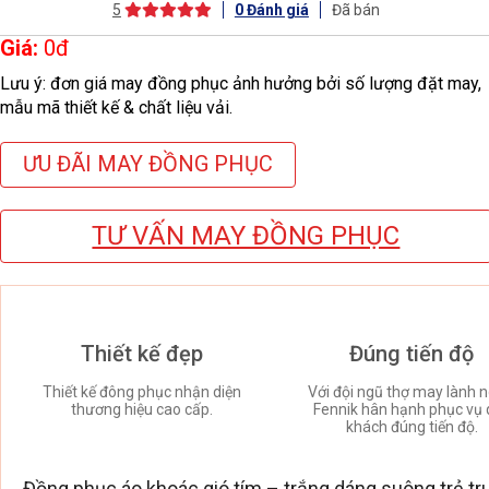
5
0
Đánh giá
Đã bán
Giá:
0
đ
Lưu ý: đơn giá may đồng phục ảnh hưởng bởi số lượng đặt may,
mẫu mã thiết kế & chất liệu vải.
ƯU ĐÃI MAY ĐỒNG PHỤC
TƯ VẤN MAY ĐỒNG PHỤC
Thiết kế đẹp
Đúng tiến độ
Thiết kế đông phục nhận diện
Với đội ngũ thợ may lành n
thương hiệu cao cấp.
Fennik hân hạnh phục vụ 
khách đúng tiến độ.
Đồng phục áo khoác gió tím – trắng dáng suông trẻ trun