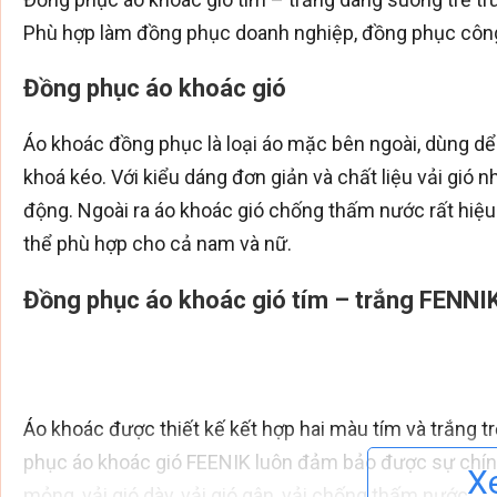
Phù hợp làm đồng phục doanh nghiệp, đồng phục công 
Đồng phục áo khoác gió
Áo khoác đồng phục là loại áo mặc bên ngoài, dùng dể
khoá kéo. Với kiểu dáng đơn giản và chất liệu vải gió
động. Ngoài ra áo khoác gió chống thấm nước rất hiệu 
thể phù hợp cho cả nam và nữ.
Đồng phục áo khoác gió tím – trắng FENNI
Áo khoác được thiết kế kết hợp hai màu tím và trắng tr
phục áo khoác gió FEENIK luôn đảm bảo được sự chính x
X
mỏng, vải gió dày, vải gió gân, vải chống thấm nước,…