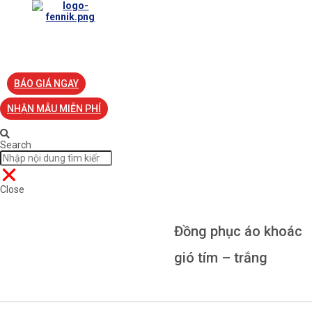
TRANG CHỦ
VỀ FENNIK
TƯ VẤN
TIN TỨC
S
BÁO GIÁ NGAY
NHẬN MẪU MIỄN PHÍ
Search
Close
Đồng phục áo khoác
gió tím – trắng