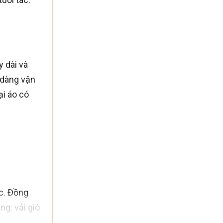
 dài và
 dàng vận
ại áo có
c. Đ
ồng
g: vải gió