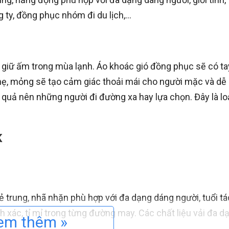
ty, đồng phục nhóm đi du lịch,…
 giữ ấm trong mùa lạnh. Áo khoác gió đồng phục sẽ có tay
 nhẹ, mỏng sẽ tạo cảm giác thoải mái cho người mặc và dễ
quả nên những người đi đường xa hay lựa chọn. Đây là lo
K
ẻ trung, nhã nhặn phù hợp với đa dạng dáng người, tuổi tá
ác, tỉ mỉ trong từng đường may. Các chất liệu vải đa dạn
em thêm »