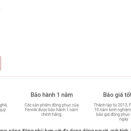
Bảo hành 1 năm
Báo giá tố
ghề,
Các sản phẩm đồng phục của
Thành lập từ 2013, F
quý
Fennik được bảo hành 1 năm
10 năm kinh nghiệm 
chính hãng.
báo giá đồng phục 
ngày.
g, năng động phù hợp với đa dạng dáng người, giới tính, t