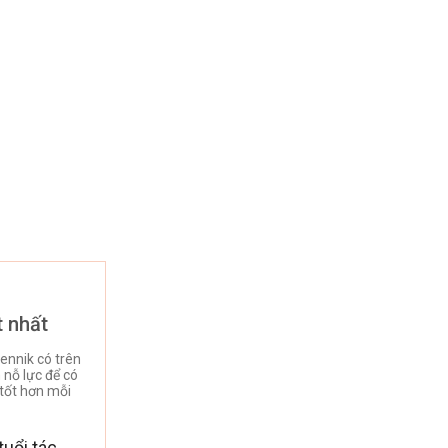
t nhất
ennik có trên
nỗ lực để có
tốt hơn mỗi
uổi tác.