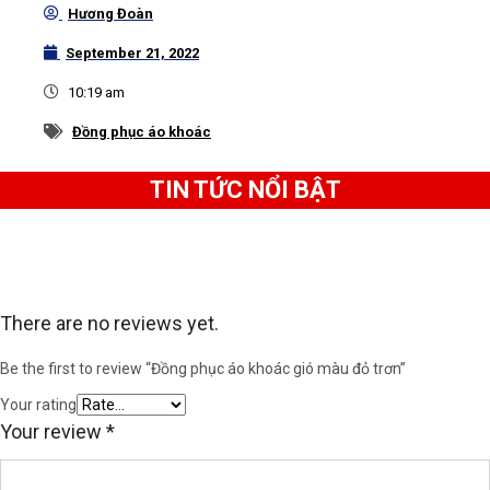
Hương Đoàn
cơn mưa lất phất, là sự lựa chọn số một dành cho
September 21, 2022
những ai thường xuyên phải di chuyển xa.
10:19 am
Thiết kế cao cấp của đồng phục áo
Đồng phục áo khoác
khoác gió màu đỏ trơn Fennik
TIN TỨC NỔI BẬT
There are no reviews yet.
Be the first to review “Đồng phục áo khoác gió màu đỏ trơn”
Your rating
Your review
*