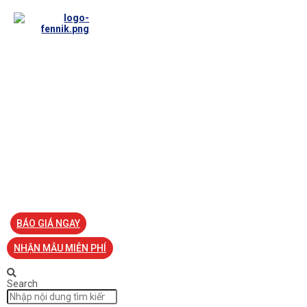
TRANG CHỦ
VỀ FENNIK
TƯ VẤN
TIN TỨC
SẢN PHẨM ĐỒNG PHỤC
LIÊN HỆ
BÁO GIÁ NGAY
NHẬN MẪU MIỄN PHÍ
Search