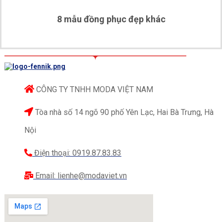
thêm sự bền bỉ và giúp người mặc có thể thoải mái
8 mẫu đồng phục đẹp khác
hoạt động trong suốt quá trình làm việc.
Để tăng tính tiện dụng cũng như tính thẩm mỹ cho
áo, Fennik đã thiết kế thêm một túi ngực kéo khoá
và phần mũ có thể dễ dàng tháo rời.
CÔNG TY TNHH MODA VIỆT NAM
Tòa nhà số 14 ngõ 90 phố Yên Lạc, Hai Bà Trưng, Hà
Nội
Điện thoại: 0919.87.83.83
Email: lienhe@modaviet.vn