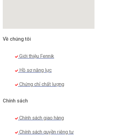
Về chúng tôi
Giới thiệu Fennik
Hồ sơ năng lực
Chứng chỉ chất lượng
Đồng phục áo khoác gió nam màu đỏ trơn
Chính sách
Tuỳ theo mục đích sử dụng như: sản phẩm ấm áp
Chính sách giao hàng
mềm mại, thấm hút mồ hôi tốt hay nhẹ nhàng thoải
mái,…. hay theo ngành nghề, mức tài chính và nhu
Chính sách quyền riêng tư