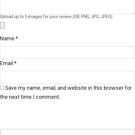
Upload up to 5 images for your review (GIF, PNG, JPG, JPEG):
Name
*
Email
*
Save my name, email, and website in this browser for
Đồng phục áo khoác gió nữ màu đỏ trơn
the next time I comment.
Áo có thiết kế màu đỏ nổi bật, sử dụng chất vải dày
dặn, không nhăn, đứng form, độ chắn gió tốt mang
đến cảm giác thoải mái, tự tin nhất cho người mặc.
Các đường chỉ may vô cùng chắc chắn giúp tăng