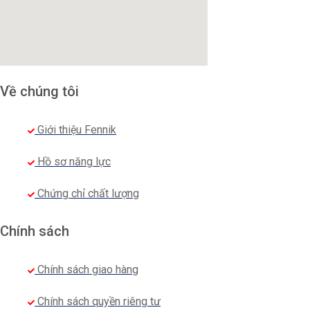
Vải Lon Nhật và Lon Mỹ
mỏng, nhẹ, màu sắc đa dạng, 
nhân viên luôn cảm thấy thoải mái khi làm việc.
Vải Kate Hàn
dày dặn, có khả năng thấm hút mồ hôi, co
Về chúng tôi
giá thành rẻ
Vải Kate Mỹ
sang trọng, đường gân nổi rõ, nhiều sắc 
Giới thiệu Fennik
thấm hút mồ hôi cao
.
Đặc biệt, chất vải ít nhăn, giữ m
Hồ sơ năng lực
Chứng chỉ chất lượng
Chính sách
Chính sách giao hàng
Chính sách quyền riêng tư