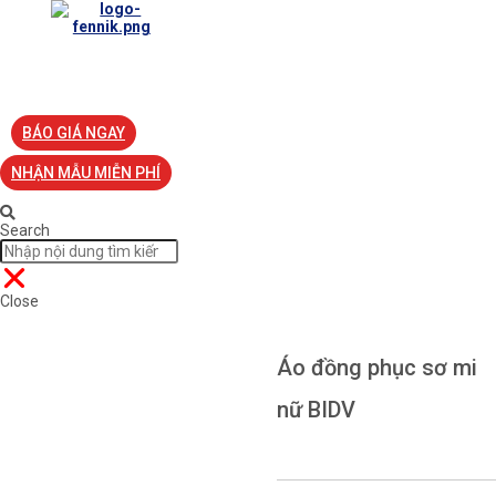
TRANG CHỦ
VỀ FENNIK
TƯ VẤN
TIN TỨC
S
BÁO GIÁ NGAY
NHẬN MẪU MIỄN PHÍ
Search
Close
Áo đồng phục sơ mi
nữ BIDV