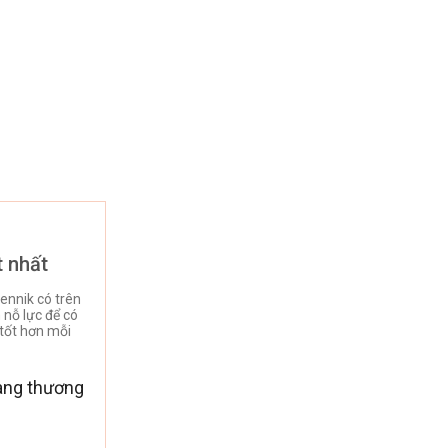
t nhất
ennik có trên
nỗ lực để có
tốt hơn mỗi
àng thương