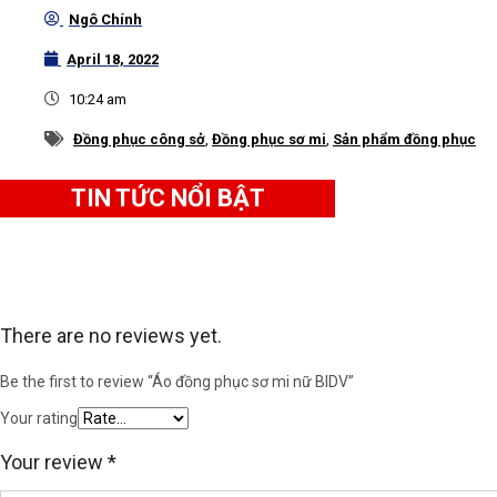
Ngô Chính
được sự mềm mại, không lo nhăn xù hay dễ phai màu.
April 18, 2022
Ngoài ra, sự đơn giản, tinh tế trong thiết kế của áo c
10:24 am
ngày mà không sợ bí ý tưởng phối đồ.
Đồng phục công sở
,
Đồng phục sơ mi
,
Sản phẩm đồng phục
Các loại vải phù hợp để lựa chọn may sơ m
TIN TỨC NỔI BẬT
Chất liệu vải cao cấp, bền màu, không phai, không xù, 
dễ dàng, kháng khuẩn và an toàn cho da.
There are no reviews yet.
Be the first to review “Áo đồng phục sơ mi nữ BIDV”
Your rating
Your review
*