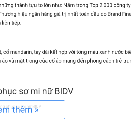
những thành tựu to lớn như: Nằm trong Top 2.000 công ty
Thương hiệu ngân hàng giá trị nhất toàn cầu do Brand Fin
liên tiếp.
, cổ mandarin, tay dài kết hợp với tông màu xanh nước bi
̉i áo và mặt trong của cổ áo mang đến phong cách trẻ tru
ng phục sơ mi nữ BIDV
em thêm »
 nên sự chuyên nghiệp đúng chuẩn tác phong của doanh n
, áo đồng phục sơ mi BIDV sử dụng chất liệu vải … để lu