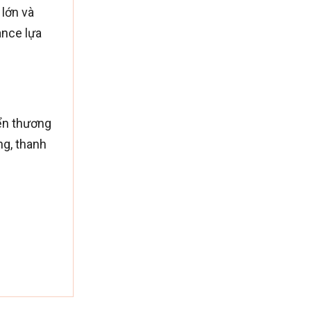
 lớn và
ance lựa
ển thương
ng, thanh
ghiệp.
ôn giữ