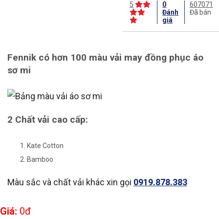
5
0
607071
Đánh
Đã bán
giá
Mô tả sản phẩm
Fennik có hơn 100 màu vải may đồng phục áo
sơ mi
2 Chất vải cao cấp:
Kate Cotton
Bamboo
Màu sắc và chất vải khác xin gọi
0919.878.383
Giá:
0
đ