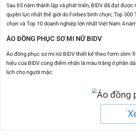
Sau 65 năm thành lập và phát triển, BIDV đã đạt được 
quyền lực nhất thế giới do Forbes bình chọn; Top 300 
chọn và Top 10 doanh nghiệp lớn nhất Việt Nam 4 năm 
ÁO ĐỒNG PHỤC SƠ MI NỮ BIDV
Áo đồng phục sơ mi nữ BIDV thiết kế theo form slim-fit
hiệu của BIDV cùng điểm nhấn là màu trắng ở phần da
lịch cho người mặc.
Áo đồ
X
Logo BIDV được thêu tinh tế ngay trên ngực giúp tạo
Đặc biệt, để đảm bảo được sự thoải mái cho người mặc