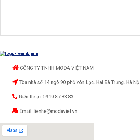
CÔNG TY TNHH MODA VIỆT NAM
Tòa nhà số 14 ngõ 90 phố Yên Lạc, Hai Bà Trưng, Hà Nộ
Điện thoại: 0919.87.83.83
Email: lienhe@modaviet.vn
Áo 
Vải thô
dày, mặt thoáng, giá thành rẻ;