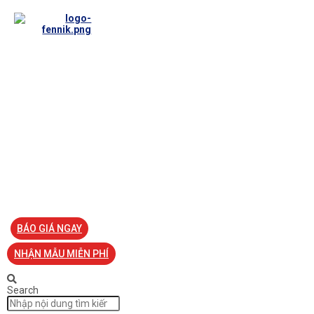
TRANG CHỦ
VỀ FENNIK
TƯ VẤN
TIN TỨC
SẢN PHẨM ĐỒNG PHỤC
LIÊN HỆ
BÁO GIÁ NGAY
NHẬN MẪU MIỄN PHÍ
Search