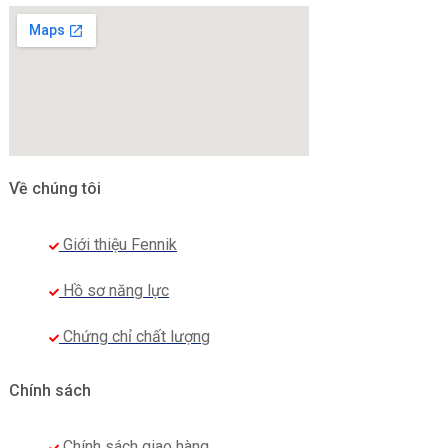
Về chúng tôi
Giới thiệu Fennik
Hồ sơ năng lực
Áo đồng phục polo nam Techcombank năng động nhưng
không kém phần chỉn chu, chuyên nghiệp
Chứng chỉ chất lượng
Đúng như tiêu chí số một trong thiết kế đồng phục
Chính sách
của Fennik là làm nổi bật thương hiệu. Đối với ngành
ngân hàng, yếu tố quan trọng nhất chính là uy tín
Chính sách giao hàng