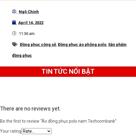
mẫu sơ mi ngắn tay và sự tiện dụng của áo phông
Ngô Chính
cổ điển, áo polo hiện đang là mẫu áo đồng phục
April 14, 2022
được các doanh nghiệp ưa chuộng nhất hiện nay.
11:36 am
Đồng phục công sở
,
Đồng phục áo phông polo
,
Sản phẩm
đồng phục
TIN TỨC NỔI BẬT
There are no reviews yet.
Be the first to review “Áo đồng phục polo nam Techcombank”
Your rating