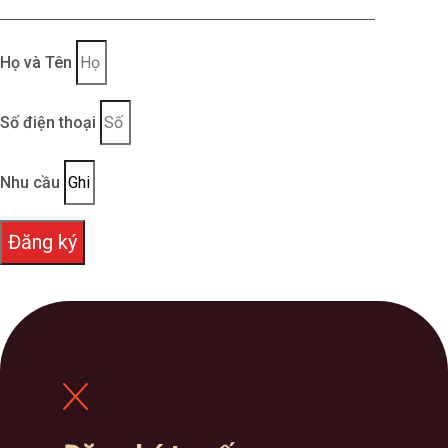
Fennik ngay hôm nay. Với đội ngũ nhân viên có kinh
nghiệm gần 10 năm trong ngành đồng phục, Fennik
Họ và Tên
chắc chắn sẽ đem đến những sản phẩm đồng
phục chất lượng nhất, giúp nâng tầm thương hiệu
Số điện thoại
và khẳng định vị thế của doanh nghiệp!
Nhu cầu
Tham khảo một số mẫu Áo đồng phục polo nam
được yêu thích nhất tại FENNIK:
Đăng ký
– Áo đồng phục polo nam Bách hóa Xanh:
https://fennik.vn/ao-phong-dong-phuc/ao-dong-
phuc-polo-nam-bach-hoa-xanh-2/
– Áo đồng phục polo nam Mercedes-Benz:
https://fennik.vn/ao-phong-dong-phuc/ao-dong-
phuc-polo-nam-mercedes-benz/