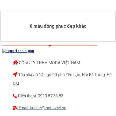
spandex cho áo đồng phục polo nam
Techcombank, giúp vải có độ mềm mại, đàn hồi và
khả năng thấm hút mồ hôi tốt. Đảm bảo sự thoải
8 mẫu đồng phục đẹp khác
mái cho nhân viên suốt quá trình làm việc để có thể
mang tới hiệu quả công việc tốt nhất.
CÔNG TY TNHH MODA VIỆT NAM
Tòa nhà số 14 ngõ 90 phố Yên Lạc, Hai Bà Trưng, Hà
Nội
Điện thoại: 0919.87.83.83
Email: lienhe@modaviet.vn