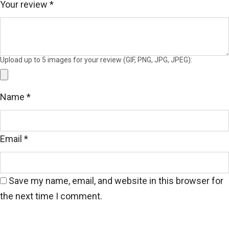
Your review
*
Upload up to 5 images for your review (GIF, PNG, JPG, JPEG):
Name
*
Áo đồng phục polo nam Techcombank
Email
*
Đặc thù công việc của nhân viên Techcombank là
phải gặp gỡ khách hàng và đối tác nhiều, nên ngoài
thiết kế chỉn chu, lịch sự thì yếu tố thoải mái cũng
Save my name, email, and website in this browser for
luôn được Fennik ưu tiên hàng đầu để tạo được sự
the next time I comment.
tự tin nhất cho người mặc.
Fennik lựa chọn sử dụng chất liệu 95% cotton, 5%