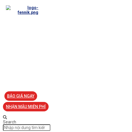
TRANG CHỦ
VỀ FENNIK
TƯ VẤN
TIN TỨC
SẢN PHẨM ĐỒNG PHỤC
LIÊN HỆ
BÁO GIÁ NGAY
NHẬN MẪU MIỄN PHÍ
Search