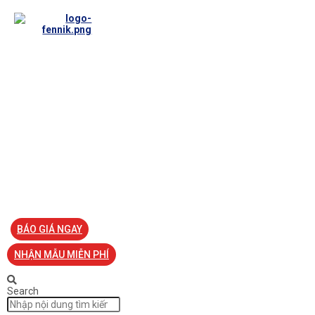
TRANG CHỦ
VỀ FENNIK
TƯ VẤN
TIN TỨC
SẢN PHẨM ĐỒNG PHỤC
LIÊN HỆ
BÁO GIÁ NGAY
NHẬN MẪU MIỄN PHÍ
Search