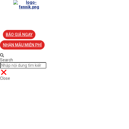
TRANG CHỦ
VỀ FENNIK
TƯ VẤN
TIN TỨC
S
BÁO GIÁ NGAY
NHẬN MẪU MIỄN PHÍ
Search
Close