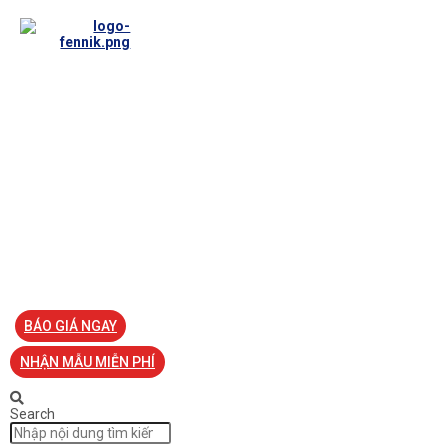
TRANG CHỦ
VỀ FENNIK
TƯ VẤN
TIN TỨC
SẢN PHẨM ĐỒNG PHỤC
LIÊN HỆ
BÁO GIÁ NGAY
NHẬN MẪU MIỄN PHÍ
Search